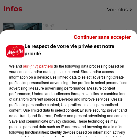
Infos
Voir plus
13h42
Aide carburant pour les "grands
Continuer sans accepter
rouleurs" : le délai pour la...
Le respect de votre vie privée est notre
priorité
We and
our (447) partners
do the following data processing based on
10h54
your consent and/or our legitimate interest: Store and/or access
Royan : elle tente d’écraser son
information on a device; Use limited data to select advertising; Create
ex-conjoint et dit regretter...
profiles for personalised advertising; Use profiles to select personalised
advertising; Measure advertising performance; Measure content
performance; Understand audiences through statistics or combinations
of data from different sources; Develop and improve services; Create
profiles to personalise content; Use profiles to select personalised
9h45
content; Use limited data to select content; Ensure security, prevent and
Cambriolages : plus de 18 000
detect fraud, and fix errors; Deliver and present advertising and content;
logements visités en juillet 2026,
Save and communicate privacy choices. These technologies may
en...
process personal data such as IP address and browsing data to offer
following functionalities: Identify devices based on information actively