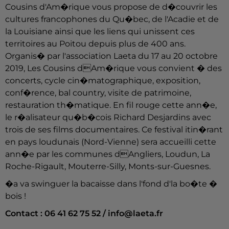
Cousins d'Am�rique vous propose de d�couvrir les
cultures francophones du Qu�bec, de l'Acadie et de
la Louisiane ainsi que les liens qui unissent ces
territoires au Poitou depuis plus de 400 ans.
Organis� par l'association Laeta du 17 au 20 octobre
2019, Les Cousins dAm�rique vous convient � des
concerts, cycle cin�matographique, exposition,
conf�rence, bal country, visite de patrimoine,
restauration th�matique. En fil rouge cette ann�e,
le r�alisateur qu�b�cois Richard Desjardins avec
trois de ses films documentaires. Ce festival itin�rant
en pays loudunais (Nord-Vienne) sera accueilli cette
ann�e par les communes dAngliers, Loudun, La
Roche-Rigault, Mouterre-Silly, Monts-sur-Guesnes.
�a va swinguer la bacaisse dans l'fond d'la bo�te �
bois !
Contact : 06 41 62 75 52 / info@laeta.fr