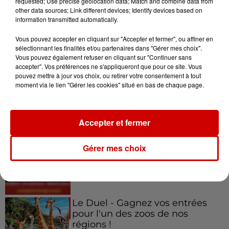
requested; Use precise geolocation data; Match and combine data from
other data sources; Link different devices; Identify devices based on
7 août 2026
information transmitted automatically.
Pape Léon XIV en France : quel
est son programme ?
Vous pouvez accepter en cliquant sur "Accepter et fermer", ou affiner en
sélectionnant les finalités et/ou partenaires dans "Gérer mes choix".
Vous pouvez également refuser en cliquant sur "Continuer sans
accepter". Vos préférences ne s'appliqueront que pour ce site. Vous
pouvez mettre à jour vos choix, ou retirer votre consentement à tout
moment via le lien "Gérer les cookies" situé en bas de chaque page.
Jeux
Voir plus
Accepter et fermer
Gagnez vos places pour le
festival Marché Gourmand 2026
Gérer mes choix
à Coulon !
Le Duel - Gagnez vos entrées
pour l'un des zoos de nos
régions !