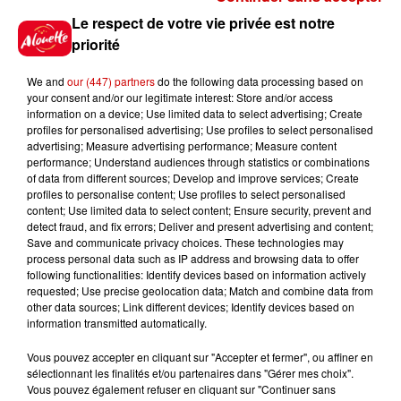
peut coûter très cher
Le respect de votre vie privée est notre
priorité
We and
our (447) partners
do the following data processing based on
14h03
your consent and/or our legitimate interest: Store and/or access
Invasion de physalies sur des
information on a device; Use limited data to select advertising; Create
plages du Sud-Ouest
profiles for personalised advertising; Use profiles to select personalised
advertising; Measure advertising performance; Measure content
performance; Understand audiences through statistics or combinations
of data from different sources; Develop and improve services; Create
profiles to personalise content; Use profiles to select personalised
11h51
content; Use limited data to select content; Ensure security, prevent and
À LA UNE : affaire Manon
detect fraud, and fix errors; Deliver and present advertising and content;
Save and communicate privacy choices. These technologies may
Relandeau, musée cambriolé et
process personal data such as IP address and browsing data to offer
Amel Bent en...
following functionalities: Identify devices based on information actively
requested; Use precise geolocation data; Match and combine data from
other data sources; Link different devices; Identify devices based on
information transmitted automatically.
Vous pouvez accepter en cliquant sur "Accepter et fermer", ou affiner en
Jeux
Voir plus
sélectionnant les finalités et/ou partenaires dans "Gérer mes choix".
Vous pouvez également refuser en cliquant sur "Continuer sans