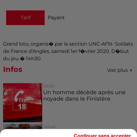
Tarif
Payant
Grand loto, organis� par la section UNC-AFN- Soldats
de France d'Angles, samedi 1er f�vrier 2020. D�but
du jeu � 14h30.
Infos
Voir plus
15h30
Un homme décède après une
noyade dans le Finistère
14h48
Vendre un chiot en animalerie
Continuer sans accepter