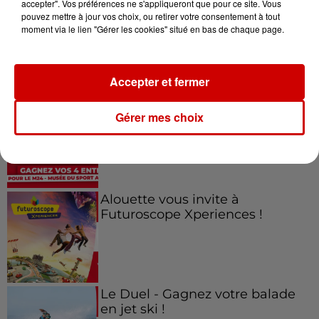
accepter". Vos préférences ne s'appliqueront que pour ce site. Vous
Gagnez vos places pour le
pouvez mettre à jour vos choix, ou retirer votre consentement à tout
Festival du Roi Arthur 2026 !
moment via le lien "Gérer les cookies" situé en bas de chaque page.
Accepter et fermer
Gagnez vos entrées pour le
Gérer mes choix
Musée du Sport Automobile au
Mans !
Alouette vous invite à
Futuroscope Xperiences !
Le Duel - Gagnez votre balade
en jet ski !