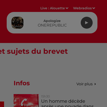
Live :
Alouette
Webradios
Apologize
ONEREPUBLIC
et sujets du brevet
Infos
Voir plus
15h30
Un homme décède
après une noyade dans