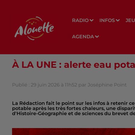
RADIO
INFOS
JE
AGENDA
À LA UNE : alerte eau pota
Publié : 29 juin 2026 à 11h52 par
Joséphine Point
La Rédaction fait le point sur les infos à retenir ce
potable après les très fortes chaleurs, une dispari
d'Histoire-Géographie et de sciences du brevet de