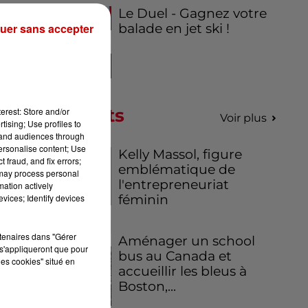
Le Duel - Gagnez votre
 à
uer sans accepter
balade en jet ski !
es
edi
our
Podcasts
erest: Store and/or
Voir plus
tising; Use profiles to
tand audiences through
personalise content; Use
Kelly Massol, figure
00
 fraud, and fix errors;
emblématique de
i.
 may process personal
l'entrepreneuriat
mation actively
vices; Identify devices
féminin
ra
rtenaires dans "Gérer
Aménager un school
s'appliqueront que pour
bus au Canada et
les cookies" situé en
accueillir les bleus à
Boston,...