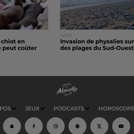
14h03
 chiot en
Invasion de physalies sur
 peut coûter
des plages du Sud-Ouest
NFOS
JEUX
PODCASTS
HOROSCOP