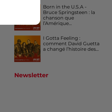
Born in the U.S.A -
Bruce Springsteen : la
chanson que
l’Amérique...
I Gotta Feeling :
comment David Guetta
a changé l’histoire des...
Newsletter