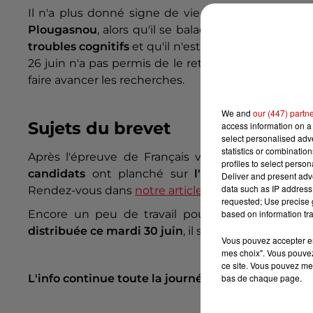
Il n'a plus donné signe de vie depuis mardi 23 ju
Plougasnou
, alors qu'il se baladait sur
le GR34
. Au
troubles cognitifs
et qu'il n'est
pas en capacité d
26 juin n'a pas permis de le retrouver.
Un appel à
faire avancer les recherches.
We and
our (447) partn
Sujets du brevet
access information on a 
select personalised ad
statistics or combinatio
Après l'épreuve de Français vendredi, le brevet 
profiles to select person
candidats
ont planché sur
l'Histoire-Géograph
Deliver and present adv
data such as IP address 
Rendez-vous dans
notre article dédié
pour découvr
requested; Use precise g
based on information tra
Encore un peu de travail pour les collégiens av
distribuée ce mardi 30 juin
, il s'agira d'une épreu
Vous pouvez accepter en 
mes choix". Vous pouvez
ce site. Vous pouvez met
bas de chaque page.
L'info continue toute la journée sur Alouette et
al