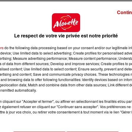
in.
Guy Fouquet
, 71 ans, a été
vu pour la dernière fois
Contin
près d'Alouette, ses proches alertent sur le fait qu'il a
d
e communiquer
. Une battue citoyenne organisée vendr
 témoins
a été lancé par la gendarmerie du Finistère p
Le respect de votre vie privée est notre priorité
ers
do the following data processing based on your consent and/or our legitimate int
device; Use limited data to select advertising; Create profiles for personalised adver
vertising; Measure advertising performance; Measure content performance; Unders
ns of data from different sources; Develop and improve services; Create profiles to 
des collèges se poursuit ce lundi 29 juin. Les
850 0
alised content; Use limited data to select content; Ensure security, prevent and detect
ie
ce matin, avant
les sciences
en début d'après-mid
ertising and content; Save and communicate privacy choices. These technologies
and browsing data to offer following functionalities: Identify devices based on infor
ir
les sujets
avec Alouette et Studyrama.
eolocation data; Match and combine data from other data sources; Link different de
nsmitted automatically.
ant les vacances :
la dernière épreuve du brevet se
ve de
Mathématiques
.
cliquant sur "Accepter et fermer", ou affiner en sélectionnant les finalités et/ou pa
 également refuser en cliquant sur "Continuer sans accepter". Vos préférences ne 
tre à jour vos choix, ou retirer votre consentement à tout moment via le lien "Gérer 
ouette.fr
.