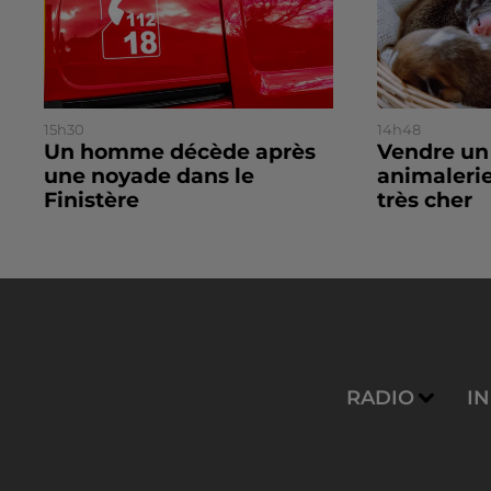
15h30
14h48
Un homme décède après
Vendre un
une noyade dans le
animalerie
Finistère
très cher
RADIO
I