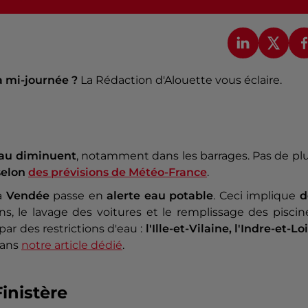
la mi-journée ?
La Rédaction d'Alouette vous éclaire.
eau diminuent
, notamment dans les barrages. Pas de pl
 selon
des prévisions de Météo-France
.
a
Vendée
passe en
alerte eau potable
. Ceci implique
d
s, le lavage des voitures et le remplissage des piscin
r des restrictions d'eau :
l'Ille-et-Vilaine, l'Indre-et-Lo
dans
notre article dédié
.
inistère