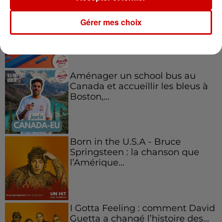
Kelly Massol, figure
emblématique de
Gérer mes choix
l'entrepreneuriat féminin
Aménager un school bus au
Canada et accueillir les bleus à
Boston,...
Born in the U.S.A - Bruce
Springsteen : la chanson que
l’Amérique...
I Gotta Feeling : comment David
Guetta a changé l’histoire des...