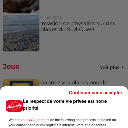
6 août 2026
Invasion de physalies sur des
plages du Sud-Ouest
Jeux
Voir plus
Gagnez vos places pour le
Festival du Roi Arthur 2026 !
Continuer sans accepter
Le respect de votre vie privée est notre
priorité
We and
our (447) partners
do the following data processing based on
Gagnez vos entrées pour le
your consent and/or our legitimate interest: Store and/or access
Musée du Sport Automobile au