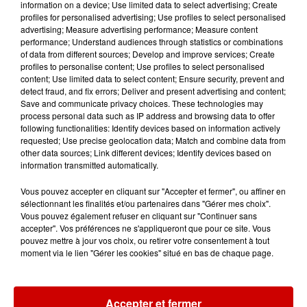
information on a device; Use limited data to select advertising; Create
Mans !
profiles for personalised advertising; Use profiles to select personalised
advertising; Measure advertising performance; Measure content
performance; Understand audiences through statistics or combinations
of data from different sources; Develop and improve services; Create
profiles to personalise content; Use profiles to select personalised
Alouette vous invite à
content; Use limited data to select content; Ensure security, prevent and
Futuroscope Xperiences !
detect fraud, and fix errors; Deliver and present advertising and content;
Save and communicate privacy choices. These technologies may
process personal data such as IP address and browsing data to offer
following functionalities: Identify devices based on information actively
requested; Use precise geolocation data; Match and combine data from
other data sources; Link different devices; Identify devices based on
Le Duel - Gagnez votre balade
information transmitted automatically.
en jet ski !
Vous pouvez accepter en cliquant sur "Accepter et fermer", ou affiner en
sélectionnant les finalités et/ou partenaires dans "Gérer mes choix".
Vous pouvez également refuser en cliquant sur "Continuer sans
accepter". Vos préférences ne s'appliqueront que pour ce site. Vous
pouvez mettre à jour vos choix, ou retirer votre consentement à tout
moment via le lien "Gérer les cookies" situé en bas de chaque page.
Podcasts
Voir plus
Accepter et fermer