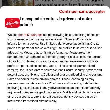
votre séjour en famille au cœur
de la...
Continuer sans accepter
Le respect de votre vie privée est notre
priorité
Destination Vacances : inscrivez-
We and
our (447) partners
do the following data processing based on
vous !
your consent and/or our legitimate interest: Store and/or access
information on a device; Use limited data to select advertising; Create
profiles for personalised advertising; Use profiles to select personalised
advertising; Measure advertising performance; Measure content
performance; Understand audiences through statistics or combinations
of data from different sources; Develop and improve services; Create
profiles to personalise content; Use profiles to select personalised
content; Use limited data to select content; Ensure security, prevent and
Podcasts
detect fraud, and fix errors; Deliver and present advertising and content;
Voir plus
Save and communicate privacy choices. These technologies may
process personal data such as IP address and browsing data to offer
following functionalities: Identify devices based on information actively
Kelly Massol, figure
requested; Use precise geolocation data; Match and combine data from
emblématique de
other data sources; Link different devices; Identify devices based on
l'entrepreneuriat féminin
information transmitted automatically.