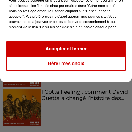
Vous pouvez accepter en cliquant sur "Accepter et fermer", ou affiner en
sélectionnant les finalités et/ou partenaires dans "Gérer mes choix".
Vous pouvez également refuser en cliquant sur "Continuer sans
Aménager un school bus au
accepter". Vos préférences ne s'appliqueront que pour ce site. Vous
Canada et accueillir les bleus à
pouvez mettre à jour vos choix, ou retirer votre consentement à tout
Boston,...
moment via le lien "Gérer les cookies" situé en bas de chaque page.
Accepter et fermer
Born in the U.S.A - Bruce
Springsteen : la chanson que
Gérer mes choix
l’Amérique...
I Gotta Feeling : comment David
Guetta a changé l’histoire des...