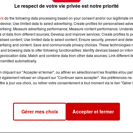
s le plein d'infos cinéma !
Le respect de votre vie privée est notre priorité
ntique
"L'amour c'est surcoté"
avec Hakim Jemili et Lau
a comédie
"Des jours meilleurs"
avec
Valérie Bonneton,
ers
do the following data processing based on your consent and/or our legitimate int
device; Use limited data to select advertising; Create profiles for personalised adver
vertising; Measure advertising performance; Measure content performance; Unders
ns of data from different sources; Develop and improve services; Create profiles to 
alised content; Use limited data to select content; Ensure security, prevent and detect
ertising and content; Save and communicate privacy choices. These technologies
and browsing data to offer following functionalities: Identify devices based on infor
eolocation data; Match and combine data from other data sources; Link different de
nsmitted automatically.
cliquant sur "Accepter et fermer", ou affiner en sélectionnant les finalités et/ou pa
 également refuser en cliquant sur "Continuer sans accepter". Vos préférences ne 
tre à jour vos choix, ou retirer votre consentement à tout moment via le lien "Gérer 
Gérer mes choix
Accepter et fermer