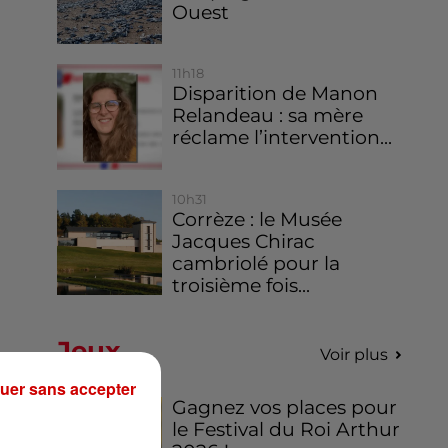
Ouest
11h18
Disparition de Manon
Relandeau : sa mère
réclame l’intervention...
10h31
Corrèze : le Musée
Jacques Chirac
cambriolé pour la
troisième fois...
Jeux
Voir plus
uer sans accepter
Gagnez vos places pour
le Festival du Roi Arthur