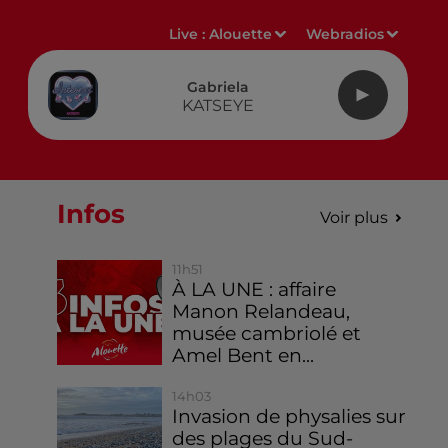
Live :
Alouette
Webradios
Gabriela
KATSEYE
Infos
Voir plus
11h51
À LA UNE : affaire
Manon Relandeau,
musée cambriolé et
Amel Bent en...
14h03
Invasion de physalies sur
des plages du Sud-