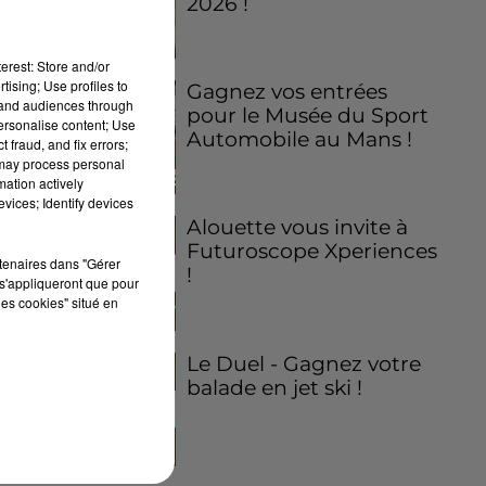
2026 !
ra
erest: Store and/or
tising; Use profiles to
Gagnez vos entrées
tand audiences through
pour le Musée du Sport
personalise content; Use
Automobile au Mans !
 fraud, and fix errors;
 may process personal
mation actively
vices; Identify devices
Alouette vous invite à
Futuroscope Xperiences
rtenaires dans "Gérer
!
s'appliqueront que pour
les cookies" situé en
Le Duel - Gagnez votre
balade en jet ski !