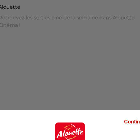
Alouette
Retrouvez les sorties ciné de la semaine dans Alouette
Cinéma !
st surcoté", "La légende d'Ochi" et "Des jours
Contin