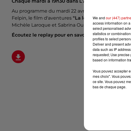
Chaque mardi à 19h30 dans L'Access Alouette, faite
Au programme du mardi 22 avril : la comédie roma
Felpin, le film d'aventures
"La légende d'Ochi"
et l
We and
our (447) partn
access information on a 
Michèle Laroque et Sabrina Ouazani.
select personalised ad
statistics or combinatio
Écoutez le replay pour en savoir plus :
profiles to select person
Deliver and present adv
data such as IP address 
requested; Use precise g
based on information tra
Vous pouvez accepter en 
mes choix". Vous pouvez
ce site. Vous pouvez met
bas de chaque page.