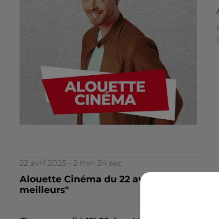
22 avril 2025 - 2 min 24 sec
Alouette Cinéma du 22 avril : "L'amour c'e
meilleurs"