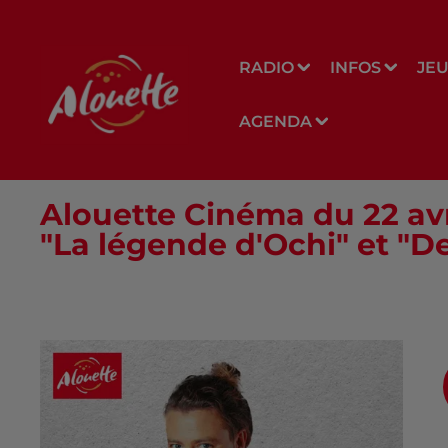
RADIO
INFOS
JE
AGENDA
Alouette Cinéma du 22 avri
"La légende d'Ochi" et "De