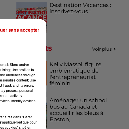
Destination Vacances :
inscrivez-vous !
uer sans accepter
ont
Podcasts
on
Voir plus
Kelly Massol, figure
erest: Store and/or
tising; Use profiles to
emblématique de
tand audiences through
l'entrepreneuriat
personalise content; Use
féminin
 fraud, and fix errors;
 may process personal
mation actively
Aménager un school
vices; Identify devices
bus au Canada et
accueillir les bleus à
rtenaires dans "Gérer
Boston,...
s'appliqueront que pour
les cookies" situé en