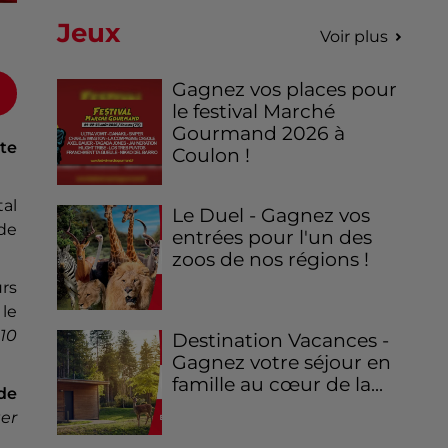
Jeux
Voir plus
Gagnez vos places pour
le festival Marché
Gourmand 2026 à
te
Coulon !
al
Le Duel - Gagnez vos
de
entrées pour l'un des
zoos de nos régions !
rs
 le
10
Destination Vacances -
Gagnez votre séjour en
famille au cœur de la...
de
ter