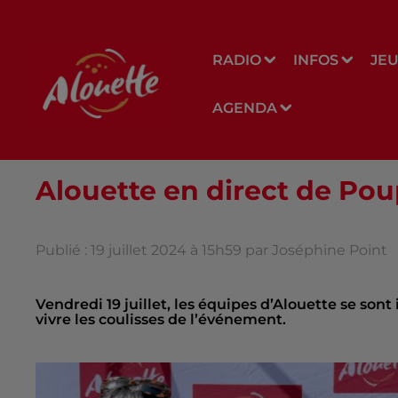
RADIO
INFOS
JE
AGENDA
Alouette en direct de Poup
Publié : 19 juillet 2024 à 15h59 par Joséphine Point
Vendredi 19 juillet, les équipes d’Alouette se son
vivre les coulisses de l’événement.