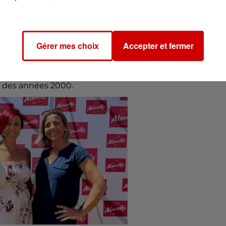
Gérer mes choix
Accepter et fermer
Baldé | Alouette DR
 vie"
? Au micro d’Alouette,
Alexandra, Marjorie et Cora
 grands souvenirs, qui a eu lieu dans nos régions : l
t des années 2000.