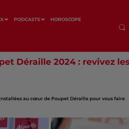
UX
PODCASTS
HOROSCOPE
et Déraille 2024 : revivez les
t installées au cœur de Poupet Déraille pour vous faire