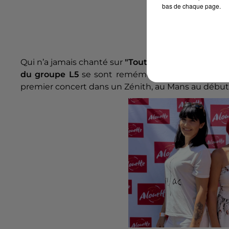
bas de chaque page.
William 
Qui n’a jamais chanté sur
"Toutes les femmes de ta
du groupe L5
se sont remémoré l’un de leurs plus
premier concert dans un Zénith, au Mans au débu