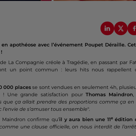
en apothéose avec l’événement Poupet Déraille. Cet
!
e La Compagnie créole à Tragédie, en passant par Fat
s ont un point commun : leurs hits nous rappellent 
0 000 places
se sont vendues en seulement 4h, plusieu
 ! Une grande satisfaction pour
Thomas Maindron
,
s que ça allait prendre des proportions comme ça en 
vec l’envie de s’amuser tous ensemble
".
e
s Maindron confirme qu’
il y aura bien une 11
édition 
comme une clause officielle, on nous interdit de l’arrê