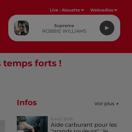
Live :
Alouette
Webradios
Supreme
ROBBIE WILLIAMS
 temps forts !
Infos
Voir plus
8 août 2026
Aide carburant pour les
"grands rouleurs" : le