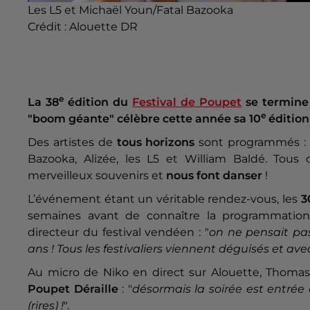
Les L5 et Michaël Youn/Fatal Bazooka
Crédit :
Alouette DR
e
La 38
édition du
Festival de Poupet
se termine 
e
"boom géante" célèbre cette année sa 10
édition 
Des artistes de
tous horizons
sont programmés : d
Bazooka, Alizée, les L5 et William Baldé. Tou
merveilleux souvenirs et
nous font danser
!
L’événement étant un véritable rendez-vous, les
3
semaines avant de connaître la programmation
directeur du festival vendéen : "
on ne pensait pa
ans ! Tous les festivaliers viennent déguisés et a
Au micro de Niko en direct sur Alouette, Thoma
Poupet Déraille
: "
désormais la soirée est entrée 
(rires) !
".