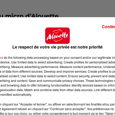
au micro d’Alouette
Contin
oulisses de cette grande fête, plusieurs artistes se s
t… mais aussi en chanson, avec l’artiste
William Baldé
! S
Le respect de votre vie privée est notre priorité
s ventes en France !
ers
do the following data processing based on your consent and/or our legitimate int
device; Use limited data to select advertising; Create profiles for personalised adver
vertising; Measure advertising performance; Measure content performance; Unders
ns of data from different sources; Develop and improve services; Create profiles to 
alised content; Use limited data to select content; Ensure security, prevent and detect
ertising and content; Save and communicate privacy choices. These technologies
and browsing data to offer following functionalities: Identify devices based on infor
eolocation data; Match and combine data from other data sources; Link different de
nsmitted automatically.
cliquant sur "Accepter et fermer", ou affiner en sélectionnant les finalités et/ou pa
 également refuser en cliquant sur "Continuer sans accepter". Vos préférences ne 
tre à jour vos choix, ou retirer votre consentement à tout moment via le lien "Gérer 