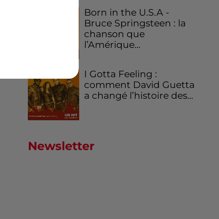
Born in the U.S.A -
Bruce Springsteen : la
chanson que
l’Amérique...
lie
eur
I Gotta Feeling :
comment David Guetta
a changé l’histoire des...
Newsletter