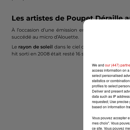
Les artistes de Poupet Déraille 
À l’occasion d’une émission en direct depuis les c
succédé au micro d’Alouette.
Le
rayon de soleil
dans le ciel ce vendredi 19 juille
hit sorti en 2008 était resté 16 semaines en tête de
We and
our (447) partn
access information on a 
select personalised ad
statistics or combinatio
profiles to select person
Deliver and present adv
data such as IP address 
requested; Use precise g
based on information tra
Vous pouvez accepter en 
mes choix". Vous pouvez
ce site. Vous pouvez met