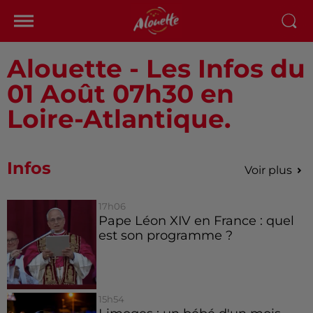
Alouette - Les Infos du
01 Août 07h30 en
Loire-Atlantique.
Infos
Voir plus
17h06
Pape Léon XIV en France : quel
est son programme ?
15h54