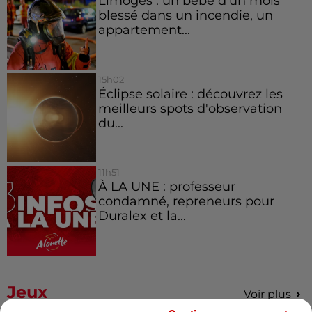
Limoges : un bébé d'un mois
blessé dans un incendie, un
appartement...
15h02
Éclipse solaire : découvrez les
meilleurs spots d'observation
du...
11h51
À LA UNE : professeur
condamné, repreneurs pour
Duralex et la...
Jeux
Voir plus