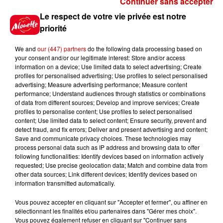
Continuer sans accepter
Le Duel - Gagnez vos entrées
Le respect de votre vie privée est notre
pour l'un des zoos de nos
priorité
régions !
We and
our (447) partners
do the following data processing based on
your consent and/or our legitimate interest: Store and/or access
information on a device; Use limited data to select advertising; Create
profiles for personalised advertising; Use profiles to select personalised
Gagnez vos places pour le
advertising; Measure advertising performance; Measure content
Festival du Roi Arthur 2026 !
performance; Understand audiences through statistics or combinations
of data from different sources; Develop and improve services; Create
profiles to personalise content; Use profiles to select personalised
content; Use limited data to select content; Ensure security, prevent and
detect fraud, and fix errors; Deliver and present advertising and content;
Save and communicate privacy choices. These technologies may
Gagnez vos entrées pour le
process personal data such as IP address and browsing data to offer
Musée du Sport Automobile au
following functionalities: Identify devices based on information actively
requested; Use precise geolocation data; Match and combine data from
Mans !
other data sources; Link different devices; Identify devices based on
information transmitted automatically.
Vous pouvez accepter en cliquant sur "Accepter et fermer", ou affiner en
sélectionnant les finalités et/ou partenaires dans "Gérer mes choix".
Destination Vacances - Gagnez
Vous pouvez également refuser en cliquant sur "Continuer sans