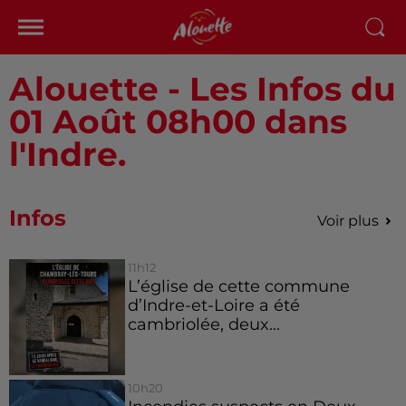
Alouette - Les Infos du
01 Août 08h00 dans
l'Indre.
Infos
Voir plus
11h12
L’église de cette commune
d’Indre-et-Loire a été
cambriolée, deux...
10h20