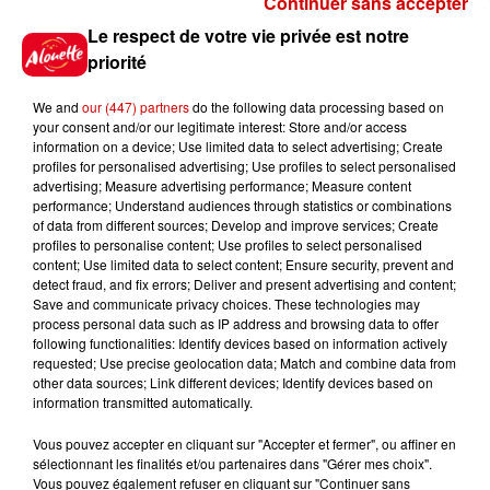
Continuer sans accepter
Gagnez vos places pour le
Le respect de votre vie privée est notre
festival Marché Gourmand 2026
priorité
à Coulon !
We and
our (447) partners
do the following data processing based on
your consent and/or our legitimate interest: Store and/or access
information on a device; Use limited data to select advertising; Create
profiles for personalised advertising; Use profiles to select personalised
Le Duel - Gagnez vos entrées
advertising; Measure advertising performance; Measure content
pour l'un des zoos de nos
performance; Understand audiences through statistics or combinations
régions !
of data from different sources; Develop and improve services; Create
profiles to personalise content; Use profiles to select personalised
content; Use limited data to select content; Ensure security, prevent and
detect fraud, and fix errors; Deliver and present advertising and content;
Save and communicate privacy choices. These technologies may
Destination Vacances - Gagnez
process personal data such as IP address and browsing data to offer
votre séjour en famille au cœur
following functionalities: Identify devices based on information actively
requested; Use precise geolocation data; Match and combine data from
de la...
other data sources; Link different devices; Identify devices based on
information transmitted automatically.
Vous pouvez accepter en cliquant sur "Accepter et fermer", ou affiner en
sélectionnant les finalités et/ou partenaires dans "Gérer mes choix".
Destination Vacances : inscrivez-
Vous pouvez également refuser en cliquant sur "Continuer sans