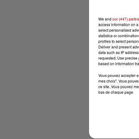
We and
our (447) partn
access information on a 
select personalised ad
statistics or combinatio
profiles to select person
Deliver and present adv
data such as IP address 
requested; Use precise g
based on information tra
Vous pouvez accepter en 
mes choix". Vous pouvez
ce site. Vous pouvez met
bas de chaque page.