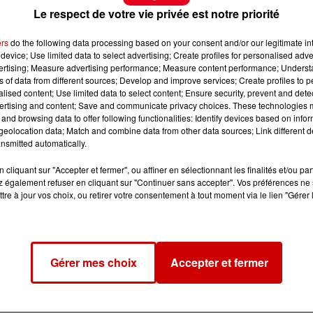
Le respect de votre vie privée est notre priorité
ers
do the following data processing based on your consent and/or our legitimate int
device; Use limited data to select advertising; Create profiles for personalised adver
vertising; Measure advertising performance; Measure content performance; Unders
ns of data from different sources; Develop and improve services; Create profiles to 
alised content; Use limited data to select content; Ensure security, prevent and detect
ertising and content; Save and communicate privacy choices. These technologies
and browsing data to offer following functionalities: Identify devices based on infor
eolocation data; Match and combine data from other data sources; Link different de
nsmitted automatically.
cliquant sur "Accepter et fermer", ou affiner en sélectionnant les finalités et/ou pa
 également refuser en cliquant sur "Continuer sans accepter". Vos préférences ne 
tre à jour vos choix, ou retirer votre consentement à tout moment via le lien "Gérer 
Gérer mes choix
Accepter et fermer