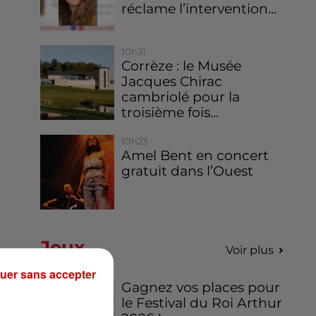
réclame l’intervention...
10h31
Corrèze : le Musée
Jacques Chirac
cambriolé pour la
troisième fois...
10h23
Amel Bent en concert
gratuit dans l’Ouest
Jeux
Voir plus
uer sans accepter
Gagnez vos places pour
le Festival du Roi Arthur