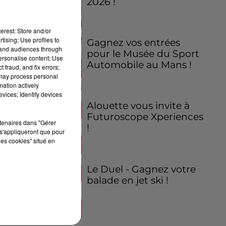
2026 !
erest: Store and/or
tising; Use profiles to
Gagnez vos entrées
tand audiences through
pour le Musée du Sport
personalise content; Use
Automobile au Mans !
 fraud, and fix errors;
 may process personal
mation actively
vices; Identify devices
Alouette vous invite à
Futuroscope Xperiences
rtenaires dans "Gérer
!
s'appliqueront que pour
les cookies" situé en
Le Duel - Gagnez votre
balade en jet ski !