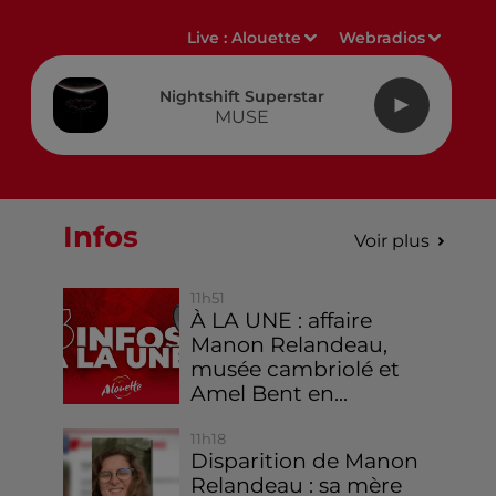
Live :
Alouette
Webradios
Nightshift Superstar
MUSE
Infos
Voir plus
11h51
À LA UNE : affaire
Manon Relandeau,
musée cambriolé et
Amel Bent en...
11h18
Disparition de Manon
Relandeau : sa mère