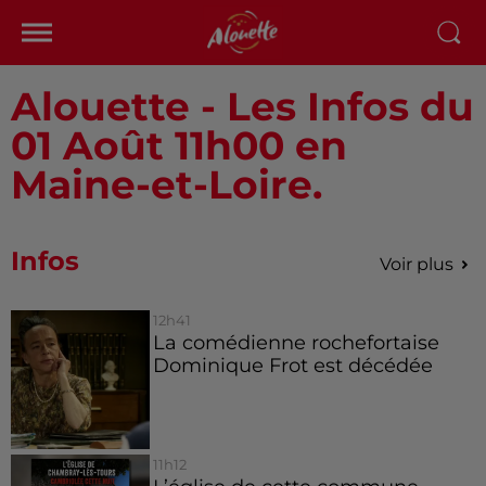
Alouette - Les Infos du
01 Août 11h00 en
Maine-et-Loire.
Infos
Voir plus
12h41
La comédienne rochefortaise
Dominique Frot est décédée
11h12