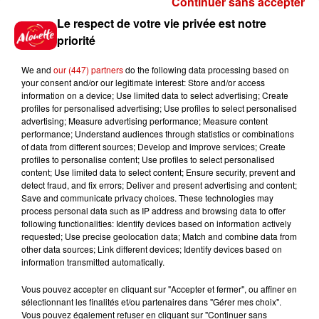
Continuer sans accepter
Gagnez vos places pour le
Le respect de votre vie privée est notre
festival Marché Gourmand 2026
priorité
à Coulon !
We and
our (447) partners
do the following data processing based on
your consent and/or our legitimate interest: Store and/or access
information on a device; Use limited data to select advertising; Create
profiles for personalised advertising; Use profiles to select personalised
Le Duel - Gagnez vos entrées
advertising; Measure advertising performance; Measure content
pour l'un des zoos de nos
performance; Understand audiences through statistics or combinations
régions !
of data from different sources; Develop and improve services; Create
profiles to personalise content; Use profiles to select personalised
content; Use limited data to select content; Ensure security, prevent and
detect fraud, and fix errors; Deliver and present advertising and content;
Save and communicate privacy choices. These technologies may
Destination Vacances - Gagnez
process personal data such as IP address and browsing data to offer
votre séjour en famille au cœur
following functionalities: Identify devices based on information actively
requested; Use precise geolocation data; Match and combine data from
de la...
other data sources; Link different devices; Identify devices based on
information transmitted automatically.
Vous pouvez accepter en cliquant sur "Accepter et fermer", ou affiner en
sélectionnant les finalités et/ou partenaires dans "Gérer mes choix".
Destination Vacances : inscrivez-
Vous pouvez également refuser en cliquant sur "Continuer sans