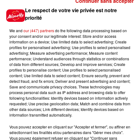
Continuer sans accepter
Gagnez vos places pour le
Le respect de votre vie privée est notre
Festival du Roi Arthur 2026 !
priorité
We and
our (447) partners
do the following data processing based on
your consent and/or our legitimate interest: Store and/or access
information on a device; Use limited data to select advertising; Create
profiles for personalised advertising; Use profiles to select personalised
Gagnez vos entrées pour le
advertising; Measure advertising performance; Measure content
Musée du Sport Automobile au
performance; Understand audiences through statistics or combinations
Mans !
of data from different sources; Develop and improve services; Create
profiles to personalise content; Use profiles to select personalised
content; Use limited data to select content; Ensure security, prevent and
detect fraud, and fix errors; Deliver and present advertising and content;
Save and communicate privacy choices. These technologies may
Alouette vous invite à
process personal data such as IP address and browsing data to offer
Futuroscope Xperiences !
following functionalities: Identify devices based on information actively
requested; Use precise geolocation data; Match and combine data from
other data sources; Link different devices; Identify devices based on
information transmitted automatically.
Vous pouvez accepter en cliquant sur "Accepter et fermer", ou affiner en
sélectionnant les finalités et/ou partenaires dans "Gérer mes choix".
Le Duel - Gagnez votre balade
Vous pouvez également refuser en cliquant sur "Continuer sans