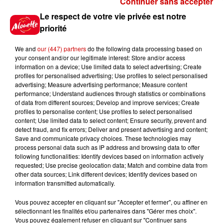
Continuer sans accepter
Gagnez vos places pour le
Le respect de votre vie privée est notre
festival Marché Gourmand 2026
priorité
à Coulon !
We and
our (447) partners
do the following data processing based on
your consent and/or our legitimate interest: Store and/or access
information on a device; Use limited data to select advertising; Create
profiles for personalised advertising; Use profiles to select personalised
Le Duel - Gagnez vos entrées
advertising; Measure advertising performance; Measure content
pour l'un des zoos de nos
performance; Understand audiences through statistics or combinations
régions !
of data from different sources; Develop and improve services; Create
profiles to personalise content; Use profiles to select personalised
content; Use limited data to select content; Ensure security, prevent and
detect fraud, and fix errors; Deliver and present advertising and content;
Save and communicate privacy choices. These technologies may
Destination Vacances - Gagnez
process personal data such as IP address and browsing data to offer
votre séjour en famille au cœur
following functionalities: Identify devices based on information actively
requested; Use precise geolocation data; Match and combine data from
de la...
other data sources; Link different devices; Identify devices based on
information transmitted automatically.
Vous pouvez accepter en cliquant sur "Accepter et fermer", ou affiner en
sélectionnant les finalités et/ou partenaires dans "Gérer mes choix".
Destination Vacances : inscrivez-
Vous pouvez également refuser en cliquant sur "Continuer sans