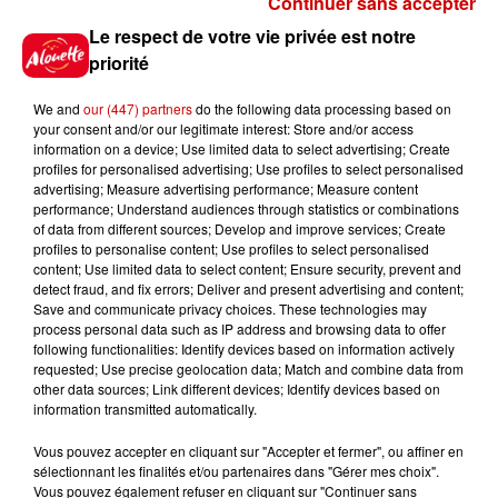
Continuer sans accepter
Gagnez vos places pour le
Le respect de votre vie privée est notre
festival Marché Gourmand 2026
priorité
à Coulon !
We and
our (447) partners
do the following data processing based on
your consent and/or our legitimate interest: Store and/or access
information on a device; Use limited data to select advertising; Create
profiles for personalised advertising; Use profiles to select personalised
Le Duel - Gagnez vos entrées
advertising; Measure advertising performance; Measure content
pour l'un des zoos de nos
performance; Understand audiences through statistics or combinations
régions !
of data from different sources; Develop and improve services; Create
profiles to personalise content; Use profiles to select personalised
content; Use limited data to select content; Ensure security, prevent and
detect fraud, and fix errors; Deliver and present advertising and content;
Save and communicate privacy choices. These technologies may
Destination Vacances - Gagnez
process personal data such as IP address and browsing data to offer
votre séjour en famille au cœur
following functionalities: Identify devices based on information actively
requested; Use precise geolocation data; Match and combine data from
de la...
other data sources; Link different devices; Identify devices based on
information transmitted automatically.
Vous pouvez accepter en cliquant sur "Accepter et fermer", ou affiner en
sélectionnant les finalités et/ou partenaires dans "Gérer mes choix".
Destination Vacances : inscrivez-
Vous pouvez également refuser en cliquant sur "Continuer sans