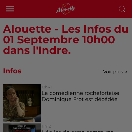
Alouette - Les Infos du
01 Septembre 10h00
dans l'Indre.
Infos
Voir plus
12h41
La comédienne rochefortaise
Dominique Frot est décédée
11h12