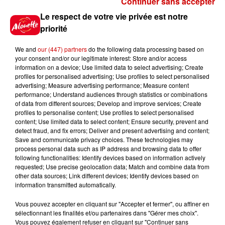
Continuer sans accepter
Gagnez vos places pour le
Le respect de votre vie privée est notre
Festival du Roi Arthur 2026 !
priorité
We and
our (447) partners
do the following data processing based on
your consent and/or our legitimate interest: Store and/or access
information on a device; Use limited data to select advertising; Create
profiles for personalised advertising; Use profiles to select personalised
Gagnez vos entrées pour le
advertising; Measure advertising performance; Measure content
Musée du Sport Automobile au
performance; Understand audiences through statistics or combinations
Mans !
of data from different sources; Develop and improve services; Create
profiles to personalise content; Use profiles to select personalised
content; Use limited data to select content; Ensure security, prevent and
detect fraud, and fix errors; Deliver and present advertising and content;
Save and communicate privacy choices. These technologies may
Alouette vous invite à
process personal data such as IP address and browsing data to offer
Futuroscope Xperiences !
following functionalities: Identify devices based on information actively
requested; Use precise geolocation data; Match and combine data from
other data sources; Link different devices; Identify devices based on
information transmitted automatically.
Vous pouvez accepter en cliquant sur "Accepter et fermer", ou affiner en
sélectionnant les finalités et/ou partenaires dans "Gérer mes choix".
Le Duel - Gagnez votre balade
Vous pouvez également refuser en cliquant sur "Continuer sans