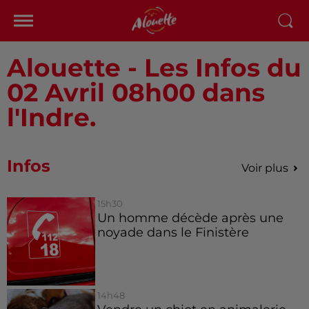
Alouette - Les Infos du
02 Avril 08h00 dans
l'Indre.
Infos
Voir plus
15h30
Un homme décède après une
noyade dans le Finistère
14h48