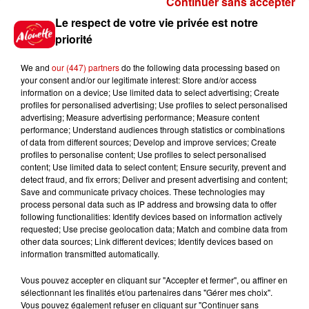
Continuer sans accepter
Gagnez vos places pour
Le respect de votre vie privée est notre
l'événement Ride the Show à
priorité
Morlaix !
We and
our (447) partners
do the following data processing based on
your consent and/or our legitimate interest: Store and/or access
information on a device; Use limited data to select advertising; Create
profiles for personalised advertising; Use profiles to select personalised
Gagnez vos places pour le
advertising; Measure advertising performance; Measure content
festival Marché Gourmand 2026
performance; Understand audiences through statistics or combinations
à Coulon !
of data from different sources; Develop and improve services; Create
profiles to personalise content; Use profiles to select personalised
content; Use limited data to select content; Ensure security, prevent and
detect fraud, and fix errors; Deliver and present advertising and content;
Save and communicate privacy choices. These technologies may
Le Duel - Gagnez vos entrées
process personal data such as IP address and browsing data to offer
pour l'un des zoos de nos
following functionalities: Identify devices based on information actively
requested; Use precise geolocation data; Match and combine data from
régions !
other data sources; Link different devices; Identify devices based on
information transmitted automatically.
Vous pouvez accepter en cliquant sur "Accepter et fermer", ou affiner en
sélectionnant les finalités et/ou partenaires dans "Gérer mes choix".
Destination Vacances - Gagnez
Vous pouvez également refuser en cliquant sur "Continuer sans