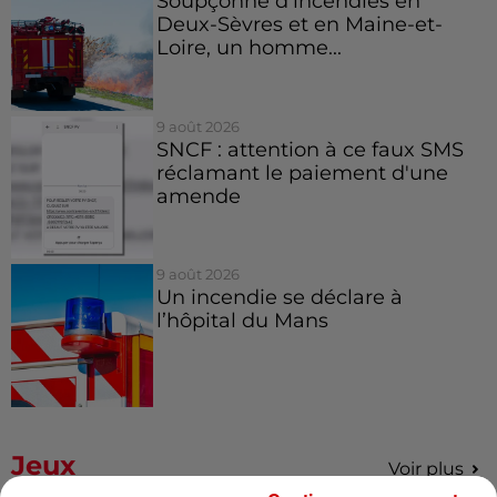
Soupçonné d'incendies en
Deux-Sèvres et en Maine-et-
Loire, un homme...
9 août 2026
SNCF : attention à ce faux SMS
réclamant le paiement d'une
amende
9 août 2026
Un incendie se déclare à
l’hôpital du Mans
Jeux
Voir plus