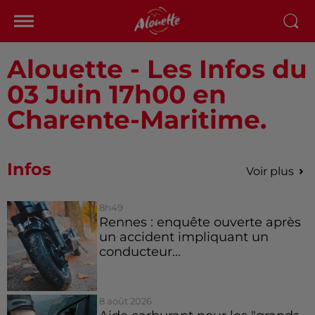
Alouette - Les Infos du
03 Juin 17h00 en
Charente-Maritime.
Infos
Voir plus
8h49
Rennes : enquête ouverte après
un accident impliquant un
conducteur...
8 août 2026