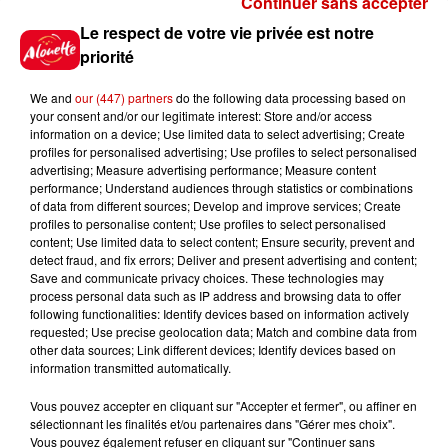
Continuer sans accepter
Gagnez vos places pour le
Le respect de votre vie privée est notre
festival Marché Gourmand 2026
priorité
à Coulon !
We and
our (447) partners
do the following data processing based on
your consent and/or our legitimate interest: Store and/or access
information on a device; Use limited data to select advertising; Create
profiles for personalised advertising; Use profiles to select personalised
Le Duel - Gagnez vos entrées
advertising; Measure advertising performance; Measure content
pour l'un des zoos de nos
performance; Understand audiences through statistics or combinations
régions !
of data from different sources; Develop and improve services; Create
profiles to personalise content; Use profiles to select personalised
content; Use limited data to select content; Ensure security, prevent and
detect fraud, and fix errors; Deliver and present advertising and content;
Save and communicate privacy choices. These technologies may
Destination Vacances - Gagnez
process personal data such as IP address and browsing data to offer
votre séjour en famille au cœur
following functionalities: Identify devices based on information actively
requested; Use precise geolocation data; Match and combine data from
de la...
other data sources; Link different devices; Identify devices based on
information transmitted automatically.
Vous pouvez accepter en cliquant sur "Accepter et fermer", ou affiner en
sélectionnant les finalités et/ou partenaires dans "Gérer mes choix".
Destination Vacances : inscrivez-
Vous pouvez également refuser en cliquant sur "Continuer sans