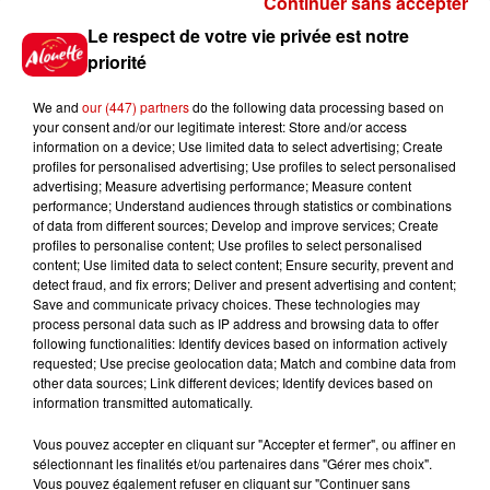
Continuer sans accepter
Gagnez vos places pour
Le respect de votre vie privée est notre
l'événement Ride the Show à
priorité
Morlaix !
We and
our (447) partners
do the following data processing based on
your consent and/or our legitimate interest: Store and/or access
information on a device; Use limited data to select advertising; Create
profiles for personalised advertising; Use profiles to select personalised
Gagnez vos places pour le
advertising; Measure advertising performance; Measure content
festival Marché Gourmand 2026
performance; Understand audiences through statistics or combinations
à Coulon !
of data from different sources; Develop and improve services; Create
profiles to personalise content; Use profiles to select personalised
content; Use limited data to select content; Ensure security, prevent and
detect fraud, and fix errors; Deliver and present advertising and content;
Save and communicate privacy choices. These technologies may
Le Duel - Gagnez vos entrées
process personal data such as IP address and browsing data to offer
pour le parc animalier de votre
following functionalities: Identify devices based on information actively
requested; Use precise geolocation data; Match and combine data from
choix !
other data sources; Link different devices; Identify devices based on
information transmitted automatically.
Vous pouvez accepter en cliquant sur "Accepter et fermer", ou affiner en
sélectionnant les finalités et/ou partenaires dans "Gérer mes choix".
Destination Vacances - Gagnez
Vous pouvez également refuser en cliquant sur "Continuer sans