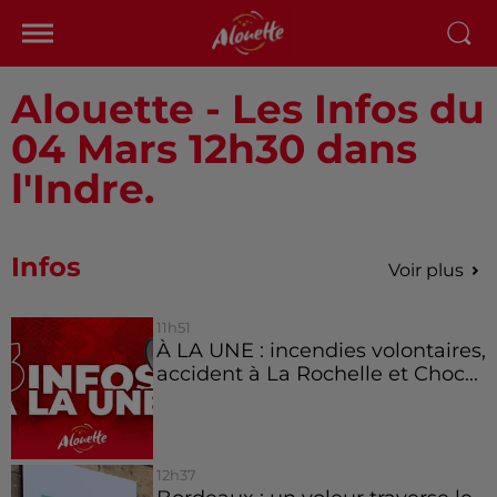
Alouette - Les Infos du
04 Mars 12h30 dans
l'Indre.
Infos
Voir plus
11h51
À LA UNE : incendies volontaires,
accident à La Rochelle et Choc...
12h37