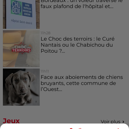
Bordeaux : un voleur traverse le
faux plafond de l'hôpital et...
11h28
Le Choc des terroirs : le Curé
Nantais ou le Chabichou du
Poitou ?...
11h11
Face aux aboiements de chiens
bruyants, cette commune de
l’Ouest...
Jeux
Voir plus