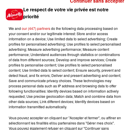
Continuer sans accepter
Gagnez vos places pour le
Le respect de votre vie privée est notre
festival Marché Gourmand 2026
priorité
à Coulon !
We and
our (447) partners
do the following data processing based on
your consent and/or our legitimate interest: Store and/or access
information on a device; Use limited data to select advertising; Create
profiles for personalised advertising; Use profiles to select personalised
Le Duel - Gagnez vos entrées
advertising; Measure advertising performance; Measure content
pour l'un des zoos de nos
performance; Understand audiences through statistics or combinations
régions !
of data from different sources; Develop and improve services; Create
profiles to personalise content; Use profiles to select personalised
content; Use limited data to select content; Ensure security, prevent and
detect fraud, and fix errors; Deliver and present advertising and content;
Save and communicate privacy choices. These technologies may
Destination Vacances - Gagnez
process personal data such as IP address and browsing data to offer
votre séjour en famille au cœur
following functionalities: Identify devices based on information actively
requested; Use precise geolocation data; Match and combine data from
de la...
other data sources; Link different devices; Identify devices based on
information transmitted automatically.
Vous pouvez accepter en cliquant sur "Accepter et fermer", ou affiner en
sélectionnant les finalités et/ou partenaires dans "Gérer mes choix".
Destination Vacances : inscrivez-
Vous pouvez également refuser en cliquant sur "Continuer sans