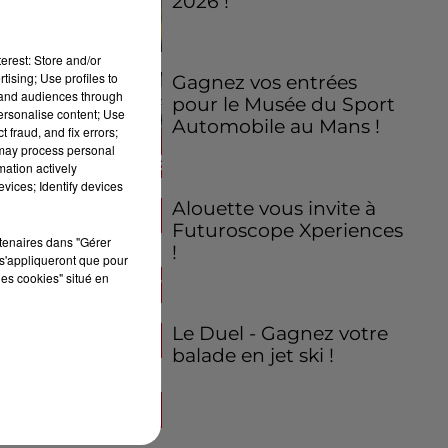
2026 !
erest: Store and/or
tising; Use profiles to
Gagnez vos entrées
tand audiences through
pour le Musée du Sport
personalise content; Use
Automobile au Mans !
 fraud, and fix errors;
 may process personal
mation actively
vices; Identify devices
Alouette vous invite à
Futuroscope Xperiences
rtenaires dans "Gérer
!
s'appliqueront que pour
les cookies" situé en
Le Duel - Gagnez votre
balade en jet ski !