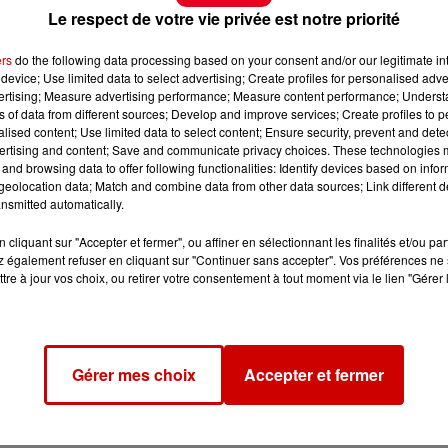
Le respect de votre vie privée est notre priorité
ers
do the following data processing based on your consent and/or our legitimate int
device; Use limited data to select advertising; Create profiles for personalised adver
vertising; Measure advertising performance; Measure content performance; Unders
ns of data from different sources; Develop and improve services; Create profiles to 
alised content; Use limited data to select content; Ensure security, prevent and detect
ertising and content; Save and communicate privacy choices. These technologies
and browsing data to offer following functionalities: Identify devices based on infor
eolocation data; Match and combine data from other data sources; Link different de
nsmitted automatically.
cliquant sur "Accepter et fermer", ou affiner en sélectionnant les finalités et/ou pa
 également refuser en cliquant sur "Continuer sans accepter". Vos préférences ne 
tre à jour vos choix, ou retirer votre consentement à tout moment via le lien "Gérer 
Gérer mes choix
Accepter et fermer