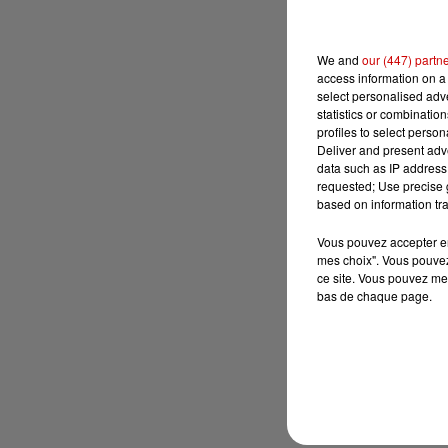
We and
our (447) partn
access information on a 
select personalised ad
statistics or combinatio
profiles to select person
Deliver and present adv
data such as IP address 
requested; Use precise g
based on information tra
Vous pouvez accepter en 
mes choix". Vous pouvez
ce site. Vous pouvez met
bas de chaque page.