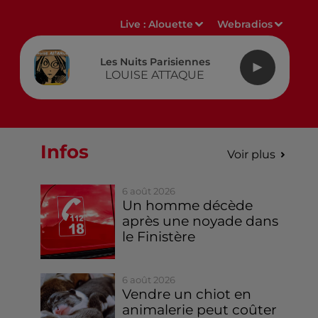
Live :
Alouette
Webradios
Les Nuits Parisiennes
LOUISE ATTAQUE
Infos
Voir plus
6 août 2026
Un homme décède
après une noyade dans
le Finistère
6 août 2026
Vendre un chiot en
animalerie peut coûter