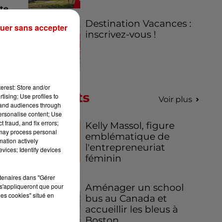
ite
 la
Destination Vacances :
uer sans accepter
inscrivez-vous !
ur
AFP
erest: Store and/or
Podcasts
tising; Use profiles to
Voir plus
tand audiences through
personalise content; Use
 fraud, and fix errors;
Kelly Massol, figure
 may process personal
emblématique de
mation actively
l'entrepreneuriat
vices; Identify devices
féminin
rtenaires dans "Gérer
s'appliqueront que pour
Aménager un school
les cookies" situé en
bus au Canada et
accueillir les bleus à
Boston,...