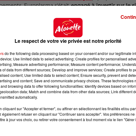
ppements. Europlasma s'était
engagé à investir sur le s
irmait vouloir diversifier la production, notamment avec
Contin
s de mortier.
s repris
depuis
un
grave incendie survenu en janvier s
Le respect de votre vie privée est notre priorité
Avec 
ers
do the following data processing based on your consent and/or our legitimate int
device; Use limited data to select advertising; Create profiles for personalised adver
vertising; Measure advertising performance; Measure content performance; Unders
ns of data from different sources; Develop and improve services; Create profiles to 
alised content; Use limited data to select content; Ensure security, prevent and detect
ertising and content; Save and communicate privacy choices. These technologies
and browsing data to offer following functionalities: Identify devices based on infor
eolocation data; Match and combine data from other data sources; Link different de
nsmitted automatically.
cliquant sur "Accepter et fermer", ou affiner en sélectionnant les finalités et/ou pa
 également refuser en cliquant sur "Continuer sans accepter". Vos préférences ne 
tre à jour vos choix, ou retirer votre consentement à tout moment via le lien "Gérer 