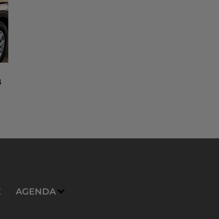
8
n
E
AGENDA