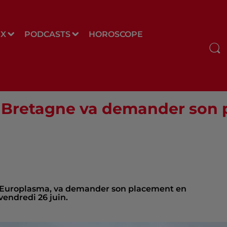
UX
PODCASTS
HOROSCOPE
e Bretagne va demander son
ar Europlasma, va demander son placement en
vendredi 26 juin.