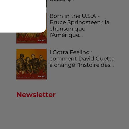
Born in the U.S.A -
Bruce Springsteen : la
chanson que
l’Amérique...
I Gotta Feeling :
comment David Guetta
a changé l’histoire des...
Newsletter