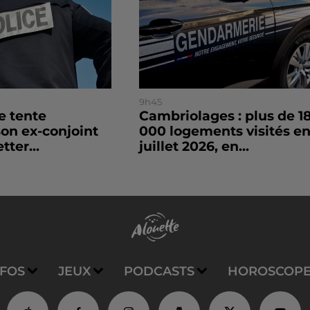
9h45
le tente
Cambriolages : plus de 1
son ex-conjoint
000 logements visités e
tter...
juillet 2026, en...
NFOS
JEUX
PODCASTS
HOROSCOP