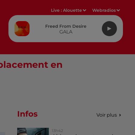
Live :
Alouette
Webradios
Freed From Desire
GALA
 placement en
Infos
Voir plus
13h42