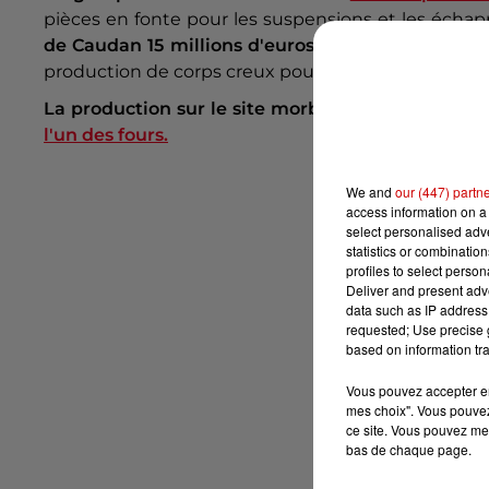
pièces en fonte pour les suspensions et les écha
de Caudan 15 millions d'euros sur trois ans
et aff
production de corps creux pour la fabrication d'obu
La production sur le site morbihannais n'a jamai
l'un des fours.
We and
our (447) partn
access information on a 
select personalised ad
statistics or combinatio
profiles to select person
Deliver and present adv
data such as IP address 
requested; Use precise g
based on information tra
Vous pouvez accepter en 
mes choix". Vous pouvez
ce site. Vous pouvez met
bas de chaque page.