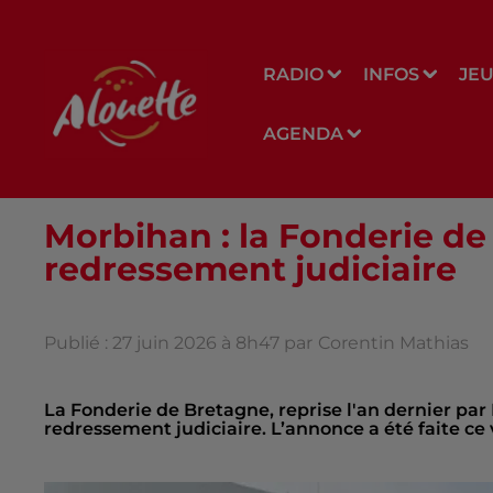
RADIO
INFOS
JE
AGENDA
Morbihan : la Fonderie d
redressement judiciaire
Publié : 27 juin 2026 à 8h47 par
Corentin Mathias
La Fonderie de Bretagne, reprise l'an dernier p
redressement judiciaire. L’annonce a été faite ce 