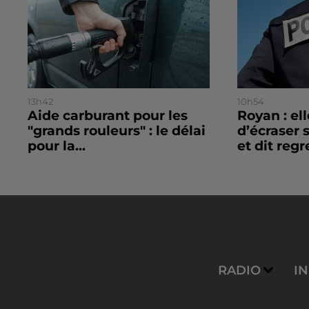
13h42
10h54
Aide carburant pour les
Royan : el
"grands rouleurs" : le délai
d’écraser 
pour la...
et dit regre
RADIO
I