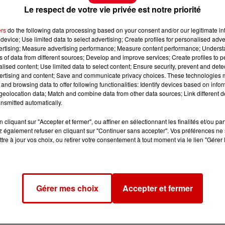
Le respect de votre vie privée est notre priorité
ers
do the following data processing based on your consent and/or our legitimate int
device; Use limited data to select advertising; Create profiles for personalised adver
vertising; Measure advertising performance; Measure content performance; Unders
ns of data from different sources; Develop and improve services; Create profiles to 
alised content; Use limited data to select content; Ensure security, prevent and detect
ertising and content; Save and communicate privacy choices. These technologies
and browsing data to offer following functionalities: Identify devices based on infor
eolocation data; Match and combine data from other data sources; Link different de
nsmitted automatically.
cliquant sur "Accepter et fermer", ou affiner en sélectionnant les finalités et/ou pa
 également refuser en cliquant sur "Continuer sans accepter". Vos préférences ne 
tre à jour vos choix, ou retirer votre consentement à tout moment via le lien "Gérer 
Gérer mes choix
Accepter et fermer