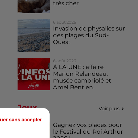
très cher
6 août 2026
Invasion de physalies sur
des plages du Sud-
Ouest
6 août 2026
À LA UNE : affaire
Manon Relandeau,
musée cambriolé et
Amel Bent en...
Jeux
Voir plus
uer sans accepter
Gagnez vos places pour
le Festival du Roi Arthur