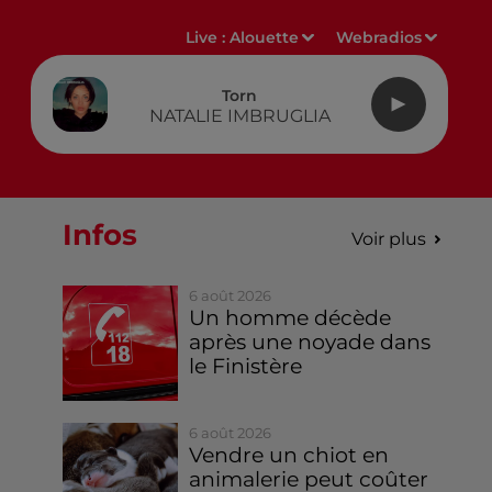
Live :
Alouette
Webradios
Torn
NATALIE IMBRUGLIA
Infos
Voir plus
6 août 2026
Un homme décède
après une noyade dans
le Finistère
6 août 2026
Vendre un chiot en
animalerie peut coûter