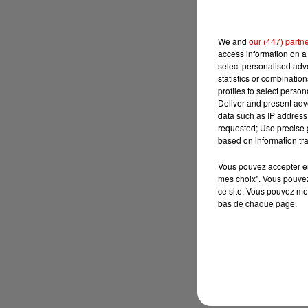
We and
our (447) partn
access information on a 
select personalised ad
statistics or combinatio
profiles to select person
Deliver and present adv
data such as IP address 
requested; Use precise g
based on information tra
Vous pouvez accepter en 
mes choix". Vous pouvez
ce site. Vous pouvez met
bas de chaque page.