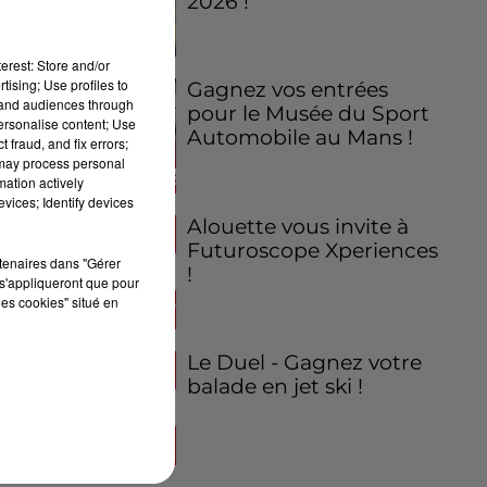
2026 !
erest: Store and/or
tising; Use profiles to
Gagnez vos entrées
tand audiences through
pour le Musée du Sport
personalise content; Use
Automobile au Mans !
 fraud, and fix errors;
 may process personal
mation actively
vices; Identify devices
Alouette vous invite à
Futuroscope Xperiences
rtenaires dans "Gérer
!
s'appliqueront que pour
les cookies" situé en
Le Duel - Gagnez votre
balade en jet ski !