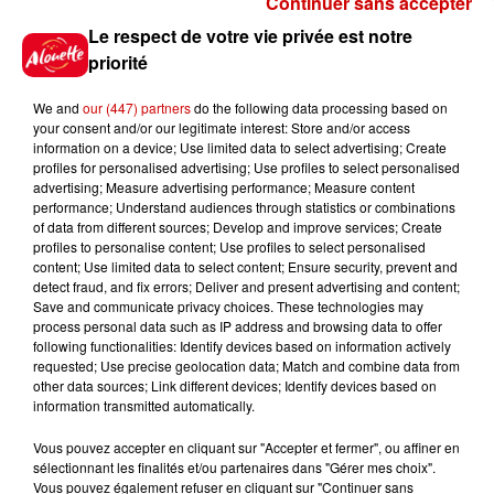
Continuer sans accepter
Gagnez vos places pour le
Le respect de votre vie privée est notre
Festival du Roi Arthur 2026 !
priorité
We and
our (447) partners
do the following data processing based on
your consent and/or our legitimate interest: Store and/or access
information on a device; Use limited data to select advertising; Create
profiles for personalised advertising; Use profiles to select personalised
Gagnez vos entrées pour le
advertising; Measure advertising performance; Measure content
Musée du Sport Automobile au
performance; Understand audiences through statistics or combinations
Mans !
of data from different sources; Develop and improve services; Create
profiles to personalise content; Use profiles to select personalised
content; Use limited data to select content; Ensure security, prevent and
detect fraud, and fix errors; Deliver and present advertising and content;
Save and communicate privacy choices. These technologies may
Alouette vous invite à
process personal data such as IP address and browsing data to offer
Futuroscope Xperiences !
following functionalities: Identify devices based on information actively
requested; Use precise geolocation data; Match and combine data from
other data sources; Link different devices; Identify devices based on
information transmitted automatically.
Vous pouvez accepter en cliquant sur "Accepter et fermer", ou affiner en
sélectionnant les finalités et/ou partenaires dans "Gérer mes choix".
Le Duel - Gagnez votre balade
Vous pouvez également refuser en cliquant sur "Continuer sans