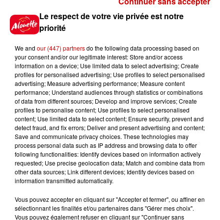
Continuer sans accepter
Gagnez vos places pour le
Le respect de votre vie privée est notre
Festival du Roi Arthur 2026 !
priorité
We and
our (447) partners
do the following data processing based on
your consent and/or our legitimate interest: Store and/or access
information on a device; Use limited data to select advertising; Create
profiles for personalised advertising; Use profiles to select personalised
Gagnez vos entrées pour le
advertising; Measure advertising performance; Measure content
Musée du Sport Automobile au
performance; Understand audiences through statistics or combinations
Mans !
of data from different sources; Develop and improve services; Create
profiles to personalise content; Use profiles to select personalised
content; Use limited data to select content; Ensure security, prevent and
detect fraud, and fix errors; Deliver and present advertising and content;
Save and communicate privacy choices. These technologies may
Alouette vous invite à
process personal data such as IP address and browsing data to offer
Futuroscope Xperiences !
following functionalities: Identify devices based on information actively
requested; Use precise geolocation data; Match and combine data from
other data sources; Link different devices; Identify devices based on
information transmitted automatically.
Vous pouvez accepter en cliquant sur "Accepter et fermer", ou affiner en
sélectionnant les finalités et/ou partenaires dans "Gérer mes choix".
Le Duel - Gagnez votre balade
Vous pouvez également refuser en cliquant sur "Continuer sans