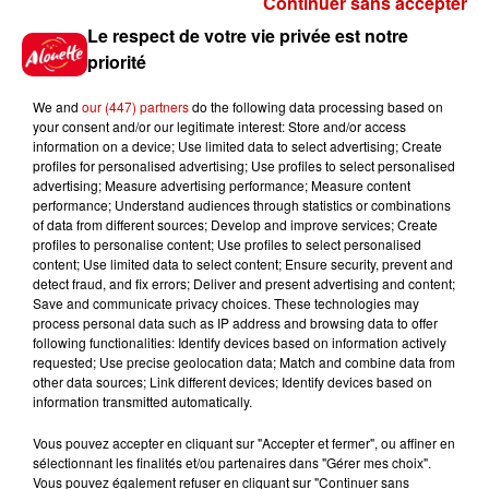
Continuer sans accepter
Gagnez vos places pour
Le respect de votre vie privée est notre
l'événement Ride the Show à
priorité
Morlaix !
We and
our (447) partners
do the following data processing based on
your consent and/or our legitimate interest: Store and/or access
information on a device; Use limited data to select advertising; Create
profiles for personalised advertising; Use profiles to select personalised
Gagnez vos places pour le
advertising; Measure advertising performance; Measure content
festival Marché Gourmand 2026
performance; Understand audiences through statistics or combinations
à Coulon !
of data from different sources; Develop and improve services; Create
profiles to personalise content; Use profiles to select personalised
content; Use limited data to select content; Ensure security, prevent and
detect fraud, and fix errors; Deliver and present advertising and content;
Save and communicate privacy choices. These technologies may
Le Duel - Gagnez vos entrées
process personal data such as IP address and browsing data to offer
pour l'un des zoos de nos
following functionalities: Identify devices based on information actively
requested; Use precise geolocation data; Match and combine data from
régions !
other data sources; Link different devices; Identify devices based on
information transmitted automatically.
Vous pouvez accepter en cliquant sur "Accepter et fermer", ou affiner en
sélectionnant les finalités et/ou partenaires dans "Gérer mes choix".
Destination Vacances - Gagnez
Vous pouvez également refuser en cliquant sur "Continuer sans