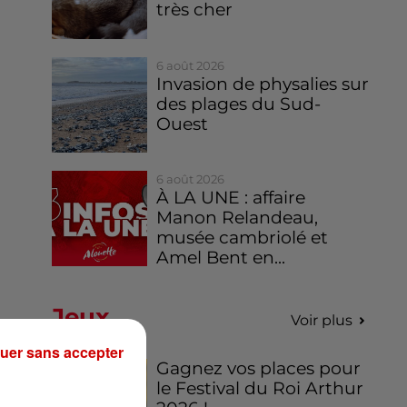
très cher
6 août 2026
Invasion de physalies sur
des plages du Sud-
Ouest
6 août 2026
À LA UNE : affaire
Manon Relandeau,
musée cambriolé et
Amel Bent en...
Jeux
Voir plus
uer sans accepter
Gagnez vos places pour
le Festival du Roi Arthur