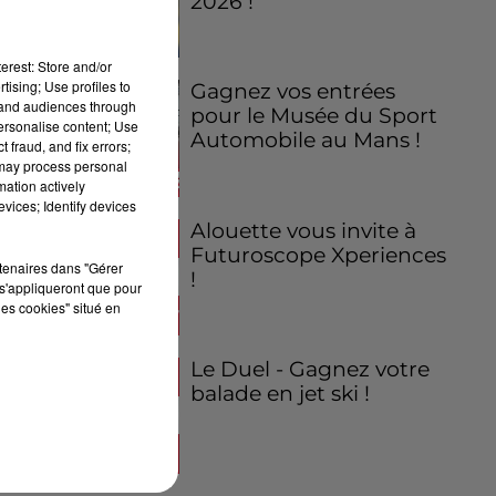
2026 !
erest: Store and/or
tising; Use profiles to
Gagnez vos entrées
tand audiences through
pour le Musée du Sport
personalise content; Use
Automobile au Mans !
 fraud, and fix errors;
 may process personal
mation actively
vices; Identify devices
Alouette vous invite à
Futuroscope Xperiences
rtenaires dans "Gérer
!
s'appliqueront que pour
les cookies" situé en
Le Duel - Gagnez votre
balade en jet ski !