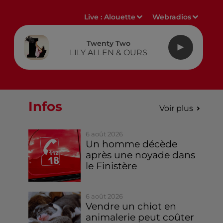
Live :
Alouette
Webradios
Twenty Two
LILY ALLEN & OURS
Infos
Voir plus
6 août 2026
Un homme décède
après une noyade dans
le Finistère
6 août 2026
Vendre un chiot en
animalerie peut coûter