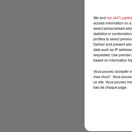
We and
our (447) partn
access information on a 
select personalised ad
statistics or combinatio
profiles to select person
Deliver and present adv
data such as IP address 
requested; Use precise g
based on information tra
Vous pouvez accepter en 
mes choix". Vous pouvez
ce site. Vous pouvez met
bas de chaque page.