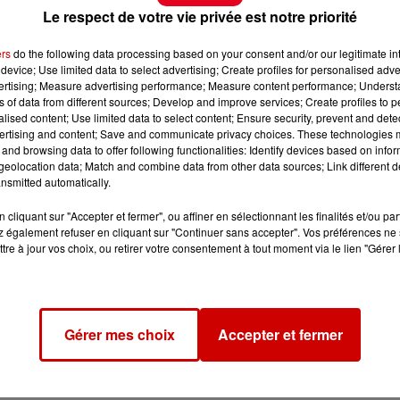
Le respect de votre vie privée est notre priorité
ers
do the following data processing based on your consent and/or our legitimate int
device; Use limited data to select advertising; Create profiles for personalised adver
vertising; Measure advertising performance; Measure content performance; Unders
ns of data from different sources; Develop and improve services; Create profiles to 
alised content; Use limited data to select content; Ensure security, prevent and detect
ertising and content; Save and communicate privacy choices. These technologies
and browsing data to offer following functionalities: Identify devices based on infor
eolocation data; Match and combine data from other data sources; Link different de
nsmitted automatically.
cliquant sur "Accepter et fermer", ou affiner en sélectionnant les finalités et/ou pa
 également refuser en cliquant sur "Continuer sans accepter". Vos préférences ne 
tre à jour vos choix, ou retirer votre consentement à tout moment via le lien "Gérer 
Gérer mes choix
Accepter et fermer