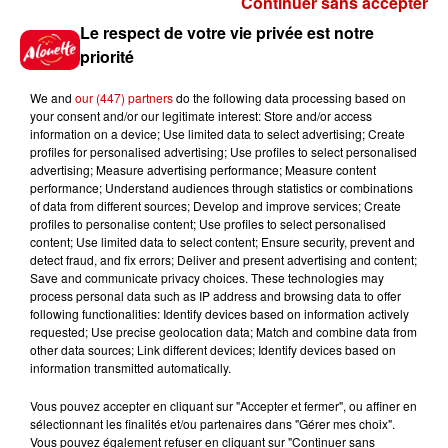
Continuer sans accepter
Gagnez vos places pour le
Le respect de votre vie privée est notre
Festival du Roi Arthur 2026 !
priorité
We and
our (447) partners
do the following data processing based on
your consent and/or our legitimate interest: Store and/or access
information on a device; Use limited data to select advertising; Create
profiles for personalised advertising; Use profiles to select personalised
Gagnez vos entrées pour le
advertising; Measure advertising performance; Measure content
Musée du Sport Automobile au
performance; Understand audiences through statistics or combinations
Mans !
of data from different sources; Develop and improve services; Create
profiles to personalise content; Use profiles to select personalised
content; Use limited data to select content; Ensure security, prevent and
detect fraud, and fix errors; Deliver and present advertising and content;
Save and communicate privacy choices. These technologies may
Alouette vous invite à
process personal data such as IP address and browsing data to offer
Futuroscope Xperiences !
following functionalities: Identify devices based on information actively
requested; Use precise geolocation data; Match and combine data from
other data sources; Link different devices; Identify devices based on
information transmitted automatically.
Vous pouvez accepter en cliquant sur "Accepter et fermer", ou affiner en
sélectionnant les finalités et/ou partenaires dans "Gérer mes choix".
Le Duel - Gagnez votre balade
Vous pouvez également refuser en cliquant sur "Continuer sans