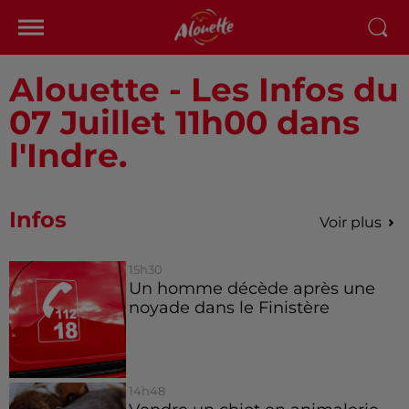
Alouette - Les Infos du
07 Juillet 11h00 dans
l'Indre.
Infos
Voir plus
15h30
Un homme décède après une
noyade dans le Finistère
14h48