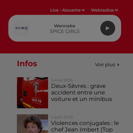
Live :
Alouette
Webradios
Wannabe
SPICE GIRLS
Infos
Voir plus
5 août 2026
Deux-Sèvres : grave
accident entre une
voiture et un minibus
5 août 2026
Violences conjugales : le
chef Jean Imbert (Top