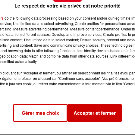
Le respect de votre vie privée est notre priorité
ers
do the following data processing based on your consent and/or our legitimate int
device; Use limited data to select advertising; Create profiles for personalised adver
vertising; Measure advertising performance; Measure content performance; Unders
ns of data from different sources; Develop and improve services; Create profiles to 
alised content; Use limited data to select content; Ensure security, prevent and detect
ertising and content; Save and communicate privacy choices. These technologies
and browsing data to offer following functionalities: Identify devices based on infor
eolocation data; Match and combine data from other data sources; Link different de
nsmitted automatically.
cliquant sur "Accepter et fermer", ou affiner en sélectionnant les finalités et/ou pa
 également refuser en cliquant sur "Continuer sans accepter". Vos préférences ne 
tre à jour vos choix, ou retirer votre consentement à tout moment via le lien "Gérer 
Gérer mes choix
Accepter et fermer