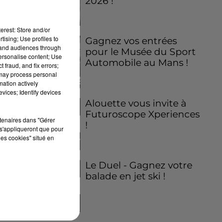
2026 !
erest: Store and/or
tising; Use profiles to
Gagnez vos entrées
tand audiences through
pour le Musée du Sport
personalise content; Use
Automobile au Mans !
 fraud, and fix errors;
 may process personal
mation actively
vices; Identify devices
Alouette vous invite à
Futuroscope Xperiences
rtenaires dans "Gérer
!
s'appliqueront que pour
les cookies" situé en
Le Duel - Gagnez votre
balade en jet ski !