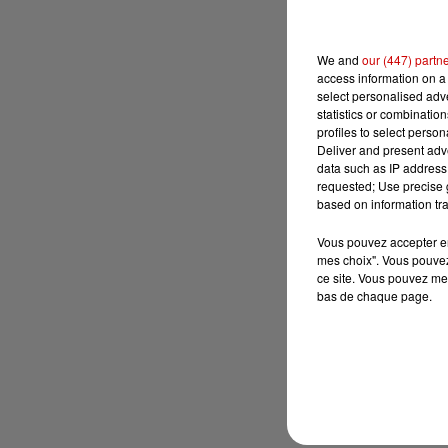
We and
our (447) partn
access information on a 
select personalised ad
statistics or combinatio
profiles to select person
Deliver and present adv
data such as IP address 
requested; Use precise g
based on information tra
Vous pouvez accepter en 
mes choix". Vous pouvez
ce site. Vous pouvez met
bas de chaque page.