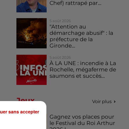
Chef) rattrapé par...
5 août 2026
"Attention au
démarchage abusif" : la
préfecture de la
Gironde...
5 août 2026
À LA UNE : incendie à La
Rochelle, mégaferme de
saumons et succès...
Jeux
Voir plus
uer sans accepter
Gagnez vos places pour
le Festival du Roi Arthur