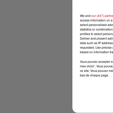
We and
our (447) partn
access information on a 
select personalised ad
statistics or combinatio
profiles to select person
Deliver and present adv
data such as IP address 
requested; Use precise g
based on information tra
Vous pouvez accepter en 
mes choix". Vous pouvez
ce site. Vous pouvez met
bas de chaque page.