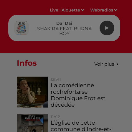
Live :
Alouette
Webradios
Dai Dai
SHAKIRA FEAT. BURNA
BOY
Infos
Voir plus
12h41
La comédienne
rochefortaise
Dominique Frot est
décédée
11h12
L’église de cette
commune d’Indre-et-