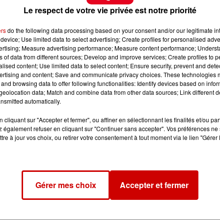
Le respect de votre vie privée est notre priorité
ers
do the following data processing based on your consent and/or our legitimate int
device; Use limited data to select advertising; Create profiles for personalised adver
vertising; Measure advertising performance; Measure content performance; Unders
ns of data from different sources; Develop and improve services; Create profiles to 
alised content; Use limited data to select content; Ensure security, prevent and detect
ertising and content; Save and communicate privacy choices. These technologies
and browsing data to offer following functionalities: Identify devices based on infor
eolocation data; Match and combine data from other data sources; Link different de
nsmitted automatically.
cliquant sur "Accepter et fermer", ou affiner en sélectionnant les finalités et/ou pa
 également refuser en cliquant sur "Continuer sans accepter". Vos préférences ne 
tre à jour vos choix, ou retirer votre consentement à tout moment via le lien "Gérer 
Gérer mes choix
Accepter et fermer