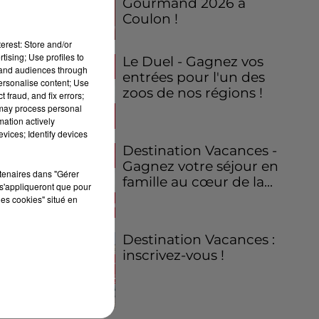
Gourmand 2026 à
Coulon !
erest: Store and/or
tising; Use profiles to
Le Duel - Gagnez vos
tand audiences through
entrées pour l'un des
personalise content; Use
zoos de nos régions !
 fraud, and fix errors;
 may process personal
mation actively
vices; Identify devices
Destination Vacances -
Gagnez votre séjour en
rtenaires dans "Gérer
famille au cœur de la...
s'appliqueront que pour
les cookies" situé en
Destination Vacances :
inscrivez-vous !