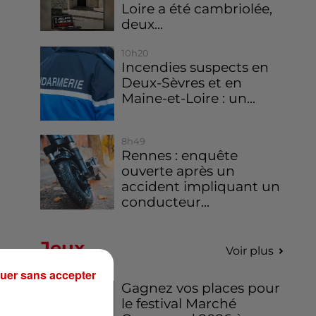
Loire a été cambriolée,
deux...
10h20
Incendies suspects en
Deux-Sèvres et en
Maine-et-Loire : un...
8h49
Rennes : enquête
ouverte après un
accident impliquant un
conducteur...
Jeux
Voir plus
uer sans accepter
Gagnez vos places pour
le festival Marché