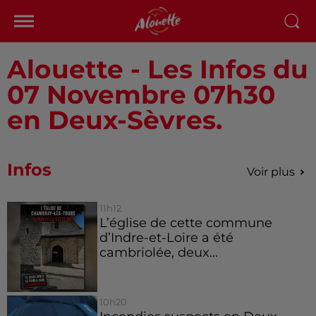
Alouette - Les Infos du
07 Novembre 07h30
en Deux-Sèvres.
Infos
Voir plus
11h12
L’église de cette commune
d’Indre-et-Loire a été
cambriolée, deux...
10h20