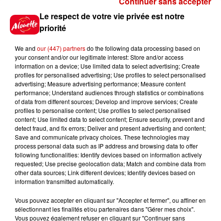
Continuer sans accepter
Gagnez vos places pour le
Le respect de votre vie privée est notre
festival Marché Gourmand 2026
priorité
à Coulon !
We and
our (447) partners
do the following data processing based on
your consent and/or our legitimate interest: Store and/or access
information on a device; Use limited data to select advertising; Create
profiles for personalised advertising; Use profiles to select personalised
Le Duel - Gagnez vos entrées
advertising; Measure advertising performance; Measure content
pour l'un des zoos de nos
performance; Understand audiences through statistics or combinations
régions !
of data from different sources; Develop and improve services; Create
profiles to personalise content; Use profiles to select personalised
content; Use limited data to select content; Ensure security, prevent and
detect fraud, and fix errors; Deliver and present advertising and content;
Save and communicate privacy choices. These technologies may
Destination Vacances - Gagnez
process personal data such as IP address and browsing data to offer
votre séjour en famille au cœur
following functionalities: Identify devices based on information actively
requested; Use precise geolocation data; Match and combine data from
de la...
other data sources; Link different devices; Identify devices based on
information transmitted automatically.
Vous pouvez accepter en cliquant sur "Accepter et fermer", ou affiner en
sélectionnant les finalités et/ou partenaires dans "Gérer mes choix".
Destination Vacances : inscrivez-
Vous pouvez également refuser en cliquant sur "Continuer sans