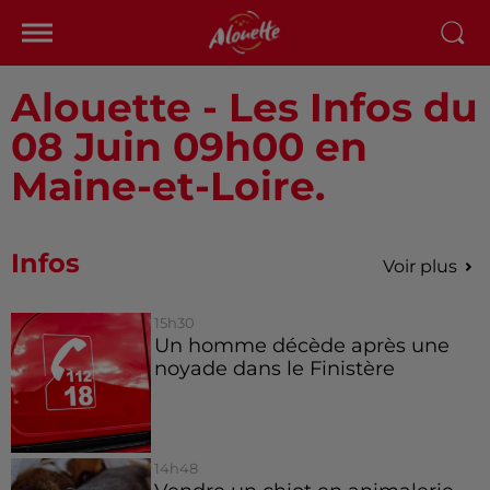
Alouette - Les Infos du
08 Juin 09h00 en
Maine-et-Loire.
Infos
Voir plus
15h30
Un homme décède après une
noyade dans le Finistère
14h48