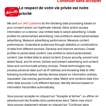
Continuer sans accepter
Gagnez vos places pour le
Le respect de votre vie privée est notre
Festival du Roi Arthur 2026 !
priorité
We and
our (447) partners
do the following data processing based on
your consent and/or our legitimate interest: Store and/or access
information on a device; Use limited data to select advertising; Create
profiles for personalised advertising; Use profiles to select personalised
Gagnez vos entrées pour le
advertising; Measure advertising performance; Measure content
Musée du Sport Automobile au
performance; Understand audiences through statistics or combinations
Mans !
of data from different sources; Develop and improve services; Create
profiles to personalise content; Use profiles to select personalised
content; Use limited data to select content; Ensure security, prevent and
detect fraud, and fix errors; Deliver and present advertising and content;
Save and communicate privacy choices. These technologies may
Alouette vous invite à
process personal data such as IP address and browsing data to offer
Futuroscope Xperiences !
following functionalities: Identify devices based on information actively
requested; Use precise geolocation data; Match and combine data from
other data sources; Link different devices; Identify devices based on
information transmitted automatically.
Vous pouvez accepter en cliquant sur "Accepter et fermer", ou affiner en
sélectionnant les finalités et/ou partenaires dans "Gérer mes choix".
Le Duel - Gagnez votre balade
Vous pouvez également refuser en cliquant sur "Continuer sans