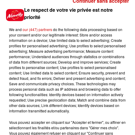
Continuer sans accepter
Gagnez vos places pour
Le respect de votre vie privée est notre
l'événement Ride the Show à
priorité
Morlaix !
We and
our (447) partners
do the following data processing based on
your consent and/or our legitimate interest: Store and/or access
information on a device; Use limited data to select advertising; Create
profiles for personalised advertising; Use profiles to select personalised
Gagnez vos places pour le
advertising; Measure advertising performance; Measure content
festival Marché Gourmand 2026
performance; Understand audiences through statistics or combinations
à Coulon !
of data from different sources; Develop and improve services; Create
profiles to personalise content; Use profiles to select personalised
content; Use limited data to select content; Ensure security, prevent and
detect fraud, and fix errors; Deliver and present advertising and content;
Save and communicate privacy choices. These technologies may
Le Duel - Gagnez vos entrées
process personal data such as IP address and browsing data to offer
pour l'un des zoos de nos
following functionalities: Identify devices based on information actively
requested; Use precise geolocation data; Match and combine data from
régions !
other data sources; Link different devices; Identify devices based on
information transmitted automatically.
Vous pouvez accepter en cliquant sur "Accepter et fermer", ou affiner en
sélectionnant les finalités et/ou partenaires dans "Gérer mes choix".
Destination Vacances - Gagnez
Vous pouvez également refuser en cliquant sur "Continuer sans