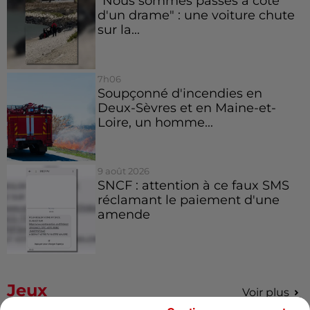
"Nous sommes passés à côté
d'un drame" : une voiture chute
sur la...
7h06
Soupçonné d'incendies en
Deux-Sèvres et en Maine-et-
Loire, un homme...
9 août 2026
SNCF : attention à ce faux SMS
réclamant le paiement d'une
amende
Jeux
Voir plus