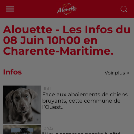
Alouette - Les Infos du
08 Juin 10h00 en
Charente-Maritime.
Infos
Voir plus
11h11
Face aux aboiements de chiens
bruyants, cette commune de
l’Ouest...
10h32