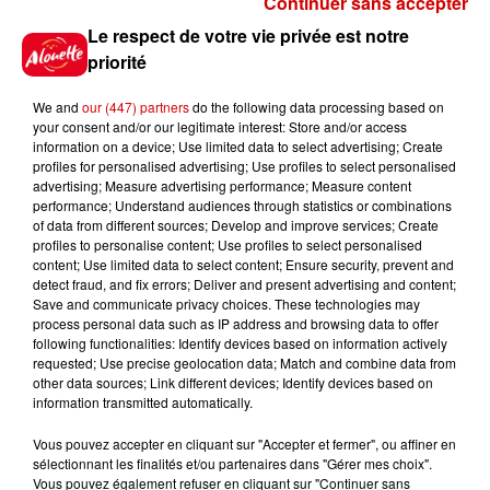
Continuer sans accepter
Gagnez vos places pour le
Le respect de votre vie privée est notre
Festival du Roi Arthur 2026 !
priorité
We and
our (447) partners
do the following data processing based on
your consent and/or our legitimate interest: Store and/or access
information on a device; Use limited data to select advertising; Create
profiles for personalised advertising; Use profiles to select personalised
Gagnez vos entrées pour le
advertising; Measure advertising performance; Measure content
Musée du Sport Automobile au
performance; Understand audiences through statistics or combinations
Mans !
of data from different sources; Develop and improve services; Create
profiles to personalise content; Use profiles to select personalised
content; Use limited data to select content; Ensure security, prevent and
detect fraud, and fix errors; Deliver and present advertising and content;
Save and communicate privacy choices. These technologies may
Alouette vous invite à
process personal data such as IP address and browsing data to offer
Futuroscope Xperiences !
following functionalities: Identify devices based on information actively
requested; Use precise geolocation data; Match and combine data from
other data sources; Link different devices; Identify devices based on
information transmitted automatically.
Vous pouvez accepter en cliquant sur "Accepter et fermer", ou affiner en
sélectionnant les finalités et/ou partenaires dans "Gérer mes choix".
Le Duel - Gagnez votre balade
Vous pouvez également refuser en cliquant sur "Continuer sans