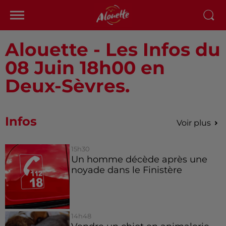
Alouette - Les Infos du
08 Juin 18h00 en
Deux-Sèvres.
Infos
Voir plus
15h30
Un homme décède après une
noyade dans le Finistère
14h48