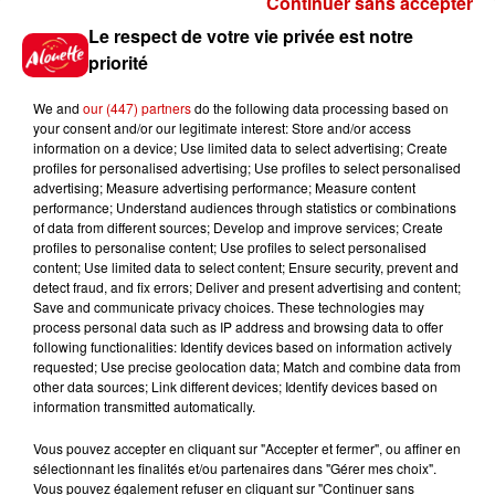
Continuer sans accepter
Gagnez vos places pour le
Le respect de votre vie privée est notre
Festival du Roi Arthur 2026 !
priorité
We and
our (447) partners
do the following data processing based on
your consent and/or our legitimate interest: Store and/or access
information on a device; Use limited data to select advertising; Create
profiles for personalised advertising; Use profiles to select personalised
Gagnez vos entrées pour le
advertising; Measure advertising performance; Measure content
Musée du Sport Automobile au
performance; Understand audiences through statistics or combinations
Mans !
of data from different sources; Develop and improve services; Create
profiles to personalise content; Use profiles to select personalised
content; Use limited data to select content; Ensure security, prevent and
detect fraud, and fix errors; Deliver and present advertising and content;
Save and communicate privacy choices. These technologies may
Alouette vous invite à
process personal data such as IP address and browsing data to offer
Futuroscope Xperiences !
following functionalities: Identify devices based on information actively
requested; Use precise geolocation data; Match and combine data from
other data sources; Link different devices; Identify devices based on
information transmitted automatically.
Vous pouvez accepter en cliquant sur "Accepter et fermer", ou affiner en
sélectionnant les finalités et/ou partenaires dans "Gérer mes choix".
Le Duel - Gagnez votre balade
Vous pouvez également refuser en cliquant sur "Continuer sans