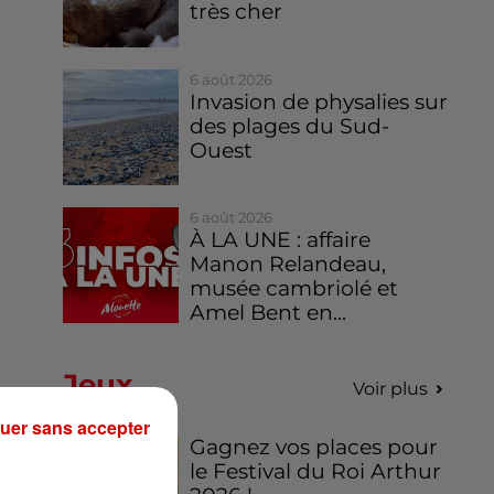
très cher
6 août 2026
Invasion de physalies sur
des plages du Sud-
Ouest
6 août 2026
À LA UNE : affaire
Manon Relandeau,
musée cambriolé et
Amel Bent en...
Jeux
Voir plus
uer sans accepter
Gagnez vos places pour
le Festival du Roi Arthur