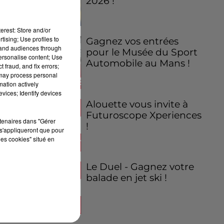
2026 !
erest: Store and/or
tising; Use profiles to
Gagnez vos entrées
tand audiences through
pour le Musée du Sport
personalise content; Use
Automobile au Mans !
 fraud, and fix errors;
 may process personal
mation actively
vices; Identify devices
Alouette vous invite à
Futuroscope Xperiences
rtenaires dans "Gérer
!
s'appliqueront que pour
les cookies" situé en
Le Duel - Gagnez votre
balade en jet ski !