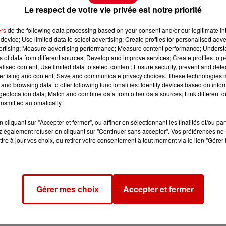
Le respect de votre vie privée est notre priorité
ers
do the following data processing based on your consent and/or our legitimate int
device; Use limited data to select advertising; Create profiles for personalised adver
vertising; Measure advertising performance; Measure content performance; Unders
ns of data from different sources; Develop and improve services; Create profiles to 
alised content; Use limited data to select content; Ensure security, prevent and detect
ertising and content; Save and communicate privacy choices. These technologies
and browsing data to offer following functionalities: Identify devices based on infor
eolocation data; Match and combine data from other data sources; Link different de
nsmitted automatically.
cliquant sur "Accepter et fermer", ou affiner en sélectionnant les finalités et/ou pa
 également refuser en cliquant sur "Continuer sans accepter". Vos préférences ne 
tre à jour vos choix, ou retirer votre consentement à tout moment via le lien "Gérer 
Gérer mes choix
Accepter et fermer