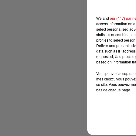
We and
our (447) partn
access information on a 
select personalised ad
statistics or combinatio
profiles to select person
Deliver and present adv
data such as IP address 
requested; Use precise g
based on information tra
Vous pouvez accepter en 
mes choix". Vous pouvez
ce site. Vous pouvez met
bas de chaque page.