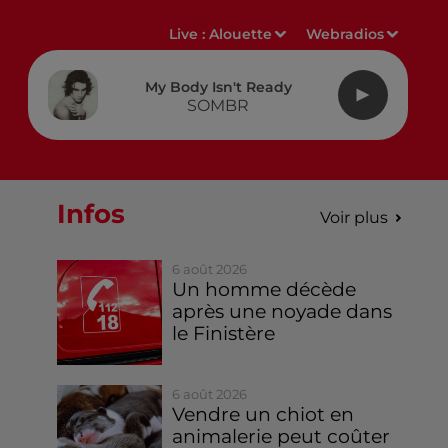
Live :
Alouette
Webradios
My Body Isn't Ready
SOMBR
Infos
Voir plus
6 août 2026
Un homme décède
après une noyade dans
le Finistère
6 août 2026
Vendre un chiot en
animalerie peut coûter