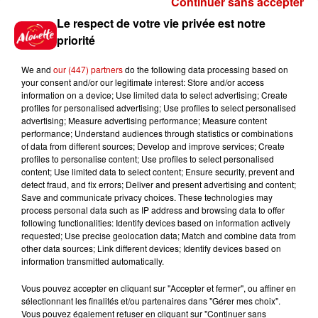
Continuer sans accepter
Gagnez vos places pour le
Le respect de votre vie privée est notre
Festival du Roi Arthur 2026 !
priorité
We and
our (447) partners
do the following data processing based on
your consent and/or our legitimate interest: Store and/or access
information on a device; Use limited data to select advertising; Create
profiles for personalised advertising; Use profiles to select personalised
Gagnez vos entrées pour le
advertising; Measure advertising performance; Measure content
Musée du Sport Automobile au
performance; Understand audiences through statistics or combinations
Mans !
of data from different sources; Develop and improve services; Create
profiles to personalise content; Use profiles to select personalised
content; Use limited data to select content; Ensure security, prevent and
detect fraud, and fix errors; Deliver and present advertising and content;
Save and communicate privacy choices. These technologies may
Alouette vous invite à
process personal data such as IP address and browsing data to offer
Futuroscope Xperiences !
following functionalities: Identify devices based on information actively
requested; Use precise geolocation data; Match and combine data from
other data sources; Link different devices; Identify devices based on
information transmitted automatically.
Vous pouvez accepter en cliquant sur "Accepter et fermer", ou affiner en
sélectionnant les finalités et/ou partenaires dans "Gérer mes choix".
Le Duel - Gagnez votre balade
Vous pouvez également refuser en cliquant sur "Continuer sans