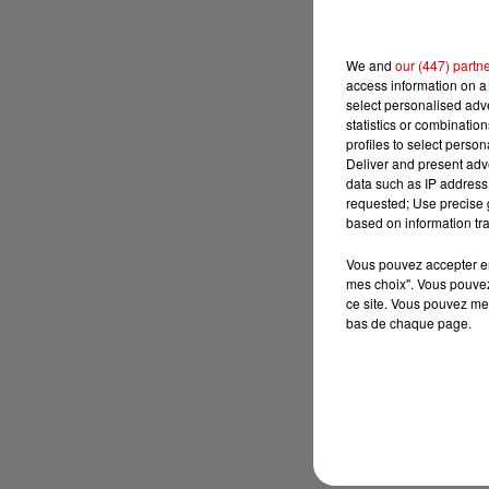
We and
our (447) partn
access information on a 
select personalised ad
statistics or combinatio
profiles to select person
Deliver and present adv
data such as IP address 
requested; Use precise g
based on information tra
Vous pouvez accepter en 
mes choix". Vous pouvez
ce site. Vous pouvez met
bas de chaque page.