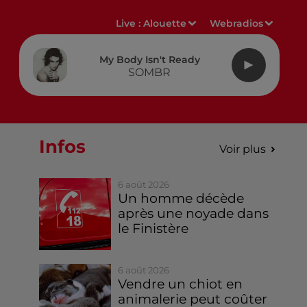
Live :
Alouette
Webradios
My Body Isn't Ready
SOMBR
Infos
Voir plus
6 août 2026
Un homme décède
après une noyade dans
le Finistère
6 août 2026
Vendre un chiot en
animalerie peut coûter