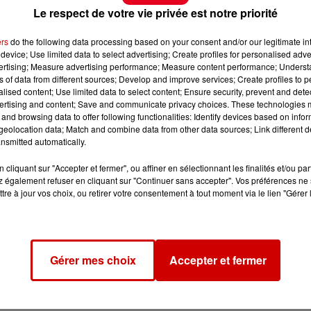
Le respect de votre vie privée est notre priorité
ers
do the following data processing based on your consent and/or our legitimate int
device; Use limited data to select advertising; Create profiles for personalised adver
vertising; Measure advertising performance; Measure content performance; Unders
ns of data from different sources; Develop and improve services; Create profiles to 
alised content; Use limited data to select content; Ensure security, prevent and detect
ertising and content; Save and communicate privacy choices. These technologies
and browsing data to offer following functionalities: Identify devices based on infor
eolocation data; Match and combine data from other data sources; Link different de
nsmitted automatically.
cliquant sur "Accepter et fermer", ou affiner en sélectionnant les finalités et/ou pa
 également refuser en cliquant sur "Continuer sans accepter". Vos préférences ne 
tre à jour vos choix, ou retirer votre consentement à tout moment via le lien "Gérer 
Gérer mes choix
Accepter et fermer