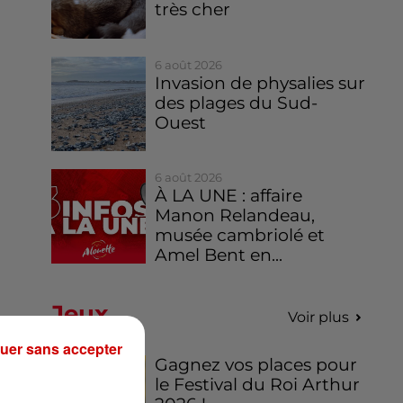
très cher
6 août 2026
Invasion de physalies sur
des plages du Sud-
Ouest
6 août 2026
À LA UNE : affaire
Manon Relandeau,
musée cambriolé et
Amel Bent en...
Jeux
Voir plus
uer sans accepter
Gagnez vos places pour
le Festival du Roi Arthur