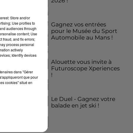
2026 !
erest: Store and/or
tising; Use profiles to
Gagnez vos entrées
tand audiences through
pour le Musée du Sport
personalise content; Use
Automobile au Mans !
 fraud, and fix errors;
 may process personal
mation actively
vices; Identify devices
Alouette vous invite à
Futuroscope Xperiences
rtenaires dans "Gérer
!
s'appliqueront que pour
les cookies" situé en
Le Duel - Gagnez votre
balade en jet ski !