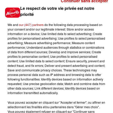
Continuer sans accepter
Gagnez vos places pour le
Le respect de votre vie privée est notre
Festival du Roi Arthur 2026 !
priorité
We and
our (447) partners
do the following data processing based on
your consent and/or our legitimate interest: Store and/or access
information on a device; Use limited data to select advertising; Create
profiles for personalised advertising; Use profiles to select personalised
Gagnez vos entrées pour le
advertising; Measure advertising performance; Measure content
Musée du Sport Automobile au
performance; Understand audiences through statistics or combinations
Mans !
of data from different sources; Develop and improve services; Create
profiles to personalise content; Use profiles to select personalised
content; Use limited data to select content; Ensure security, prevent and
detect fraud, and fix errors; Deliver and present advertising and content;
Save and communicate privacy choices. These technologies may
Alouette vous invite à
process personal data such as IP address and browsing data to offer
Futuroscope Xperiences !
following functionalities: Identify devices based on information actively
requested; Use precise geolocation data; Match and combine data from
other data sources; Link different devices; Identify devices based on
information transmitted automatically.
Vous pouvez accepter en cliquant sur "Accepter et fermer", ou affiner en
sélectionnant les finalités et/ou partenaires dans "Gérer mes choix".
Le Duel - Gagnez votre balade
Vous pouvez également refuser en cliquant sur "Continuer sans