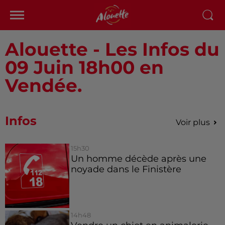
Alouette - Les Infos du
09 Juin 18h00 en
Vendée.
Infos
Voir plus
15h30
Un homme décède après une
noyade dans le Finistère
14h48