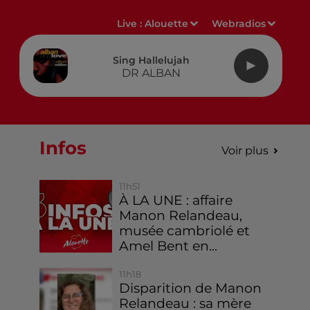
Live :
Alouette
Webradios
Sing Hallelujah
DR ALBAN
Infos
Voir plus
11h51
À LA UNE : affaire
Manon Relandeau,
musée cambriolé et
Amel Bent en...
11h18
Disparition de Manon
Relandeau : sa mère