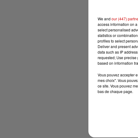
We and
our (447) partn
access information on a 
select personalised ad
statistics or combinatio
profiles to select person
Deliver and present adv
data such as IP address 
requested; Use precise g
based on information tra
Vous pouvez accepter en 
mes choix". Vous pouvez
ce site. Vous pouvez met
bas de chaque page.