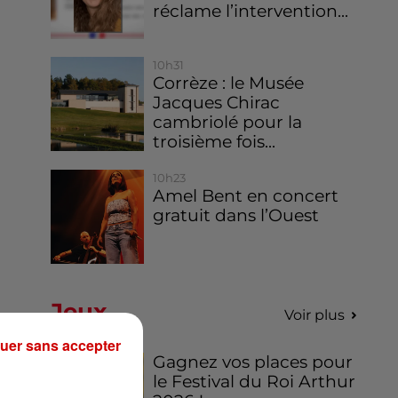
réclame l’intervention...
10h31
Corrèze : le Musée
Jacques Chirac
cambriolé pour la
troisième fois...
10h23
Amel Bent en concert
gratuit dans l’Ouest
Jeux
Voir plus
uer sans accepter
Gagnez vos places pour
le Festival du Roi Arthur