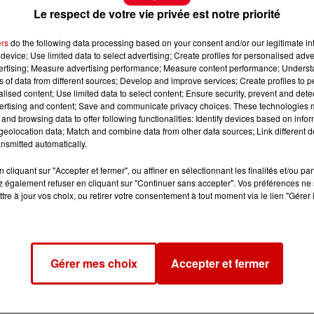
Le respect de votre vie privée est notre priorité
ers
do the following data processing based on your consent and/or our legitimate int
device; Use limited data to select advertising; Create profiles for personalised adver
vertising; Measure advertising performance; Measure content performance; Unders
ns of data from different sources; Develop and improve services; Create profiles to 
alised content; Use limited data to select content; Ensure security, prevent and detect
ertising and content; Save and communicate privacy choices. These technologies
and browsing data to offer following functionalities: Identify devices based on infor
eolocation data; Match and combine data from other data sources; Link different de
nsmitted automatically.
cliquant sur "Accepter et fermer", ou affiner en sélectionnant les finalités et/ou pa
 également refuser en cliquant sur "Continuer sans accepter". Vos préférences ne 
tre à jour vos choix, ou retirer votre consentement à tout moment via le lien "Gérer 
Gérer mes choix
Accepter et fermer