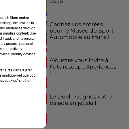
2026 !
erest: Store and/or
tising; Use profiles to
Gagnez vos entrées
tand audiences through
pour le Musée du Sport
personalise content; Use
Automobile au Mans !
 fraud, and fix errors;
 may process personal
mation actively
vices; Identify devices
Alouette vous invite à
Futuroscope Xperiences
rtenaires dans "Gérer
!
s'appliqueront que pour
les cookies" situé en
Le Duel - Gagnez votre
balade en jet ski !