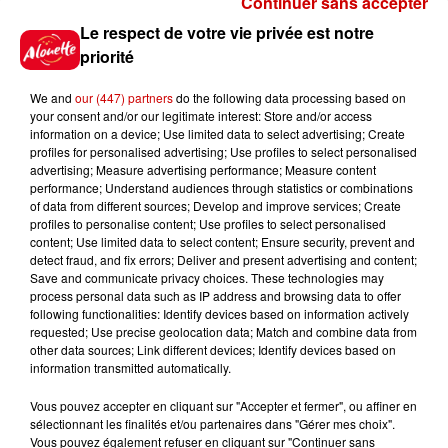
Continuer sans accepter
Gagnez vos places pour le
Le respect de votre vie privée est notre
festival Marché Gourmand 2026
priorité
à Coulon !
We and
our (447) partners
do the following data processing based on
your consent and/or our legitimate interest: Store and/or access
information on a device; Use limited data to select advertising; Create
profiles for personalised advertising; Use profiles to select personalised
Le Duel - Gagnez vos entrées
advertising; Measure advertising performance; Measure content
pour l'un des zoos de nos
performance; Understand audiences through statistics or combinations
régions !
of data from different sources; Develop and improve services; Create
profiles to personalise content; Use profiles to select personalised
content; Use limited data to select content; Ensure security, prevent and
detect fraud, and fix errors; Deliver and present advertising and content;
Save and communicate privacy choices. These technologies may
Destination Vacances - Gagnez
process personal data such as IP address and browsing data to offer
votre séjour en famille au cœur
following functionalities: Identify devices based on information actively
requested; Use precise geolocation data; Match and combine data from
de la...
other data sources; Link different devices; Identify devices based on
information transmitted automatically.
Vous pouvez accepter en cliquant sur "Accepter et fermer", ou affiner en
sélectionnant les finalités et/ou partenaires dans "Gérer mes choix".
Destination Vacances : inscrivez-
Vous pouvez également refuser en cliquant sur "Continuer sans