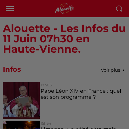
Alouette - Les Infos du
11 Juin 07h30 en
Haute-Vienne.
Infos
Voir plus
17h06
Pape Léon XIV en France : quel
est son programme ?
15h54