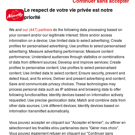
Continuer sans accepter
Le Duel - Gagnez vos entrées
Le respect de votre vie privée est notre
pour l'un des zoos de nos
priorité
régions !
We and
our (447) partners
do the following data processing based on
your consent and/or our legitimate interest: Store and/or access
information on a device; Use limited data to select advertising; Create
profiles for personalised advertising; Use profiles to select personalised
Gagnez vos places pour le
advertising; Measure advertising performance; Measure content
Festival du Roi Arthur 2026 !
performance; Understand audiences through statistics or combinations
of data from different sources; Develop and improve services; Create
profiles to personalise content; Use profiles to select personalised
content; Use limited data to select content; Ensure security, prevent and
detect fraud, and fix errors; Deliver and present advertising and content;
Save and communicate privacy choices. These technologies may
Gagnez vos entrées pour le
process personal data such as IP address and browsing data to offer
Musée du Sport Automobile au
following functionalities: Identify devices based on information actively
requested; Use precise geolocation data; Match and combine data from
Mans !
other data sources; Link different devices; Identify devices based on
information transmitted automatically.
Vous pouvez accepter en cliquant sur "Accepter et fermer", ou affiner en
sélectionnant les finalités et/ou partenaires dans "Gérer mes choix".
Destination Vacances - Gagnez
Vous pouvez également refuser en cliquant sur "Continuer sans