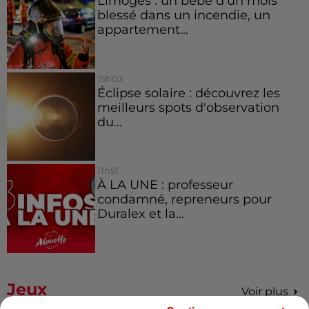
Limoges : un bébé d'un mois
blessé dans un incendie, un
appartement...
15h02
Éclipse solaire : découvrez les
meilleurs spots d'observation
du...
11h51
À LA UNE : professeur
condamné, repreneurs pour
Duralex et la...
Jeux
Voir plus