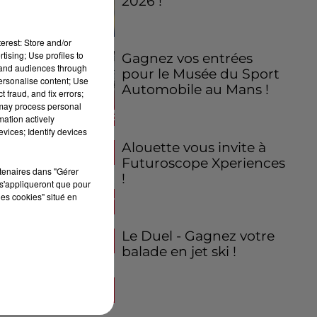
2026 !
erest: Store and/or
tising; Use profiles to
Gagnez vos entrées
tand audiences through
pour le Musée du Sport
personalise content; Use
Automobile au Mans !
 fraud, and fix errors;
 may process personal
mation actively
vices; Identify devices
Alouette vous invite à
Futuroscope Xperiences
rtenaires dans "Gérer
!
s'appliqueront que pour
les cookies" situé en
Le Duel - Gagnez votre
balade en jet ski !