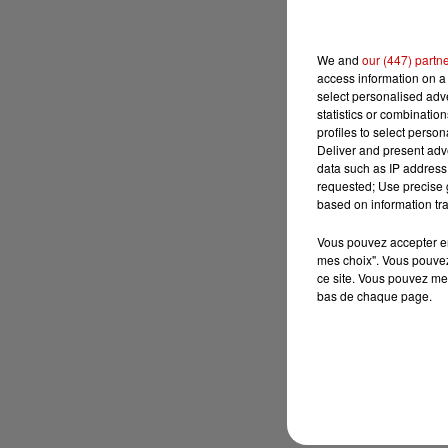
We and
our (447) partn
access information on a 
select personalised ad
statistics or combinatio
profiles to select person
Deliver and present adv
data such as IP address 
requested; Use precise g
based on information tra
Vous pouvez accepter en 
mes choix". Vous pouvez
ce site. Vous pouvez met
bas de chaque page.