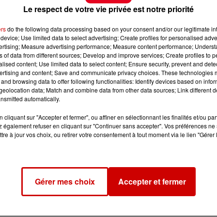
Le respect de votre vie privée est notre priorité
ers
do the following data processing based on your consent and/or our legitimate int
device; Use limited data to select advertising; Create profiles for personalised adver
vertising; Measure advertising performance; Measure content performance; Unders
ns of data from different sources; Develop and improve services; Create profiles to 
alised content; Use limited data to select content; Ensure security, prevent and detect
ertising and content; Save and communicate privacy choices. These technologies
and browsing data to offer following functionalities: Identify devices based on infor
eolocation data; Match and combine data from other data sources; Link different de
nsmitted automatically.
cliquant sur "Accepter et fermer", ou affiner en sélectionnant les finalités et/ou pa
 également refuser en cliquant sur "Continuer sans accepter". Vos préférences ne 
tre à jour vos choix, ou retirer votre consentement à tout moment via le lien "Gérer 
Gérer mes choix
Accepter et fermer