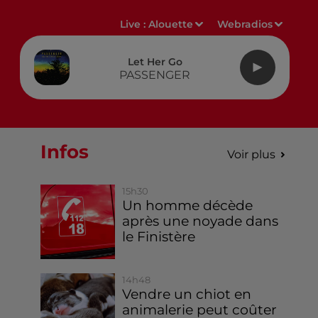
Live :
Alouette
Webradios
Let Her Go
PASSENGER
Infos
Voir plus
15h30
Un homme décède
après une noyade dans
le Finistère
14h48
Vendre un chiot en
animalerie peut coûter