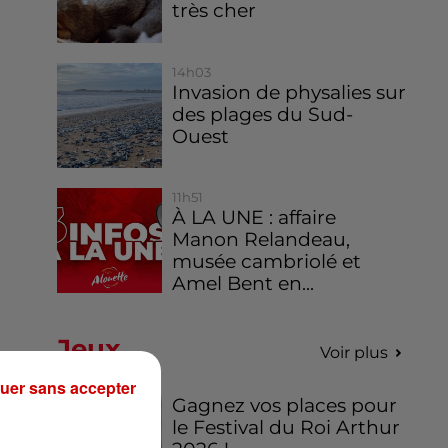
très cher
14h03
Invasion de physalies sur
des plages du Sud-
Ouest
11h51
À LA UNE : affaire
Manon Relandeau,
musée cambriolé et
Amel Bent en...
Jeux
Voir plus
uer sans accepter
Gagnez vos places pour
le Festival du Roi Arthur