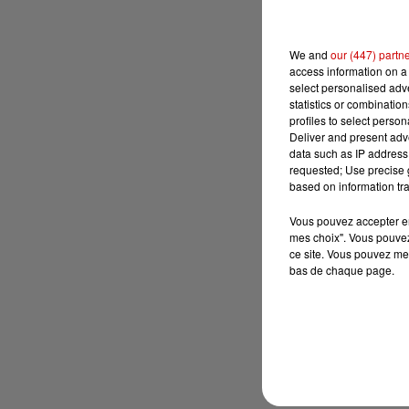
We and
our (447) partn
access information on a 
select personalised ad
statistics or combinatio
profiles to select person
Deliver and present adv
data such as IP address 
requested; Use precise g
based on information tra
Vous pouvez accepter en 
mes choix". Vous pouvez
ce site. Vous pouvez met
bas de chaque page.