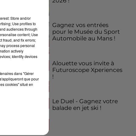
2026 !
erest: Store and/or
tising; Use profiles to
Gagnez vos entrées
tand audiences through
pour le Musée du Sport
personalise content; Use
Automobile au Mans !
 fraud, and fix errors;
 may process personal
mation actively
vices; Identify devices
Alouette vous invite à
Futuroscope Xperiences
rtenaires dans "Gérer
!
s'appliqueront que pour
les cookies" situé en
Le Duel - Gagnez votre
balade en jet ski !