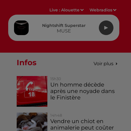
Live :
Alouette
Webradios
Nightshift Superstar
MUSE
Infos
Voir plus
15h30
Un homme décède
après une noyade dans
le Finistère
14h48
Vendre un chiot en
animalerie peut coûter