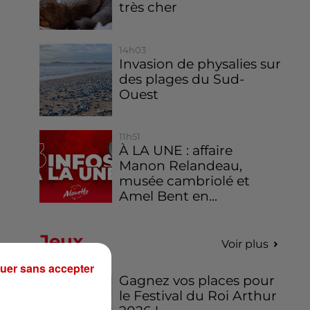
très cher
14h03
Invasion de physalies sur
des plages du Sud-
Ouest
11h51
À LA UNE : affaire
Manon Relandeau,
musée cambriolé et
Amel Bent en...
Jeux
Voir plus
uer sans accepter
Gagnez vos places pour
le Festival du Roi Arthur