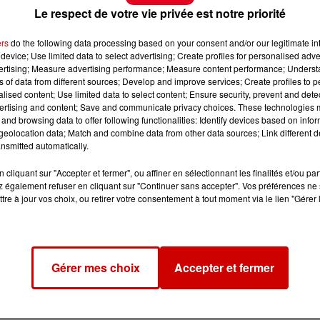
Le respect de votre vie privée est notre priorité
ers
do the following data processing based on your consent and/or our legitimate int
device; Use limited data to select advertising; Create profiles for personalised adver
vertising; Measure advertising performance; Measure content performance; Unders
ns of data from different sources; Develop and improve services; Create profiles to 
alised content; Use limited data to select content; Ensure security, prevent and detect
ertising and content; Save and communicate privacy choices. These technologies
and browsing data to offer following functionalities: Identify devices based on infor
eolocation data; Match and combine data from other data sources; Link different de
nsmitted automatically.
cliquant sur "Accepter et fermer", ou affiner en sélectionnant les finalités et/ou pa
 également refuser en cliquant sur "Continuer sans accepter". Vos préférences ne 
tre à jour vos choix, ou retirer votre consentement à tout moment via le lien "Gérer 
Gérer mes choix
Accepter et fermer