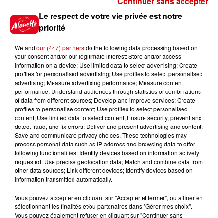
Continuer sans accepter
Gagnez vos places pour
Le respect de votre vie privée est notre
l'événement Ride the Show à
priorité
Morlaix !
We and
our (447) partners
do the following data processing based on
your consent and/or our legitimate interest: Store and/or access
information on a device; Use limited data to select advertising; Create
profiles for personalised advertising; Use profiles to select personalised
Gagnez vos places pour le
advertising; Measure advertising performance; Measure content
festival Marché Gourmand 2026
performance; Understand audiences through statistics or combinations
à Coulon !
of data from different sources; Develop and improve services; Create
profiles to personalise content; Use profiles to select personalised
content; Use limited data to select content; Ensure security, prevent and
detect fraud, and fix errors; Deliver and present advertising and content;
Save and communicate privacy choices. These technologies may
Le Duel - Gagnez vos entrées
process personal data such as IP address and browsing data to offer
pour l'un des zoos de nos
following functionalities: Identify devices based on information actively
requested; Use precise geolocation data; Match and combine data from
régions !
other data sources; Link different devices; Identify devices based on
information transmitted automatically.
Vous pouvez accepter en cliquant sur "Accepter et fermer", ou affiner en
sélectionnant les finalités et/ou partenaires dans "Gérer mes choix".
Destination Vacances - Gagnez
Vous pouvez également refuser en cliquant sur "Continuer sans