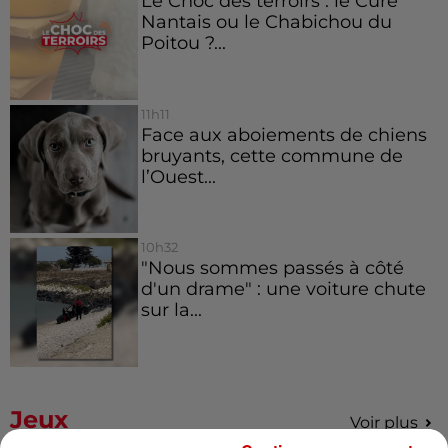
Le Choc des terroirs : le Curé
Nantais ou le Chabichou du
Poitou ?...
11h11
Face aux aboiements de chiens
bruyants, cette commune de
l’Ouest...
10h32
"Nous sommes passés à côté
d'un drame" : une voiture chute
sur la...
Jeux
Voir plus