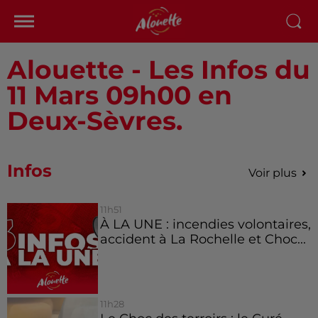
Alouette - Les Infos du
11 Mars 09h00 en
Deux-Sèvres.
Infos
Voir plus
11h51
À LA UNE : incendies volontaires,
accident à La Rochelle et Choc...
11h28