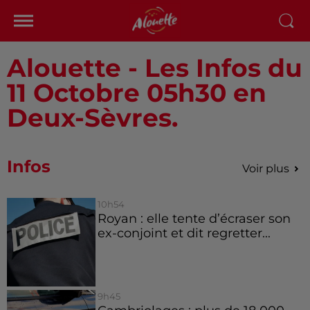
Alouette - Les Infos du
11 Octobre 05h30 en
Deux-Sèvres.
Infos
Voir plus
10h54
Royan : elle tente d’écraser son
ex-conjoint et dit regretter...
9h45