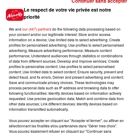
Continuer sans accepter
Gagnez vos places pour le
Le respect de votre vie privée est notre
festival Marché Gourmand 2026
priorité
à Coulon !
We and
our (447) partners
do the following data processing based on
your consent and/or our legitimate interest: Store and/or access
information on a device; Use limited data to select advertising; Create
profiles for personalised advertising; Use profiles to select personalised
Le Duel - Gagnez vos entrées
advertising; Measure advertising performance; Measure content
pour l'un des zoos de nos
performance; Understand audiences through statistics or combinations
régions !
of data from different sources; Develop and improve services; Create
profiles to personalise content; Use profiles to select personalised
content; Use limited data to select content; Ensure security, prevent and
detect fraud, and fix errors; Deliver and present advertising and content;
Save and communicate privacy choices. These technologies may
Destination Vacances - Gagnez
process personal data such as IP address and browsing data to offer
votre séjour en famille au cœur
following functionalities: Identify devices based on information actively
requested; Use precise geolocation data; Match and combine data from
de la...
other data sources; Link different devices; Identify devices based on
information transmitted automatically.
Vous pouvez accepter en cliquant sur "Accepter et fermer", ou affiner en
sélectionnant les finalités et/ou partenaires dans "Gérer mes choix".
Destination Vacances : inscrivez-
Vous pouvez également refuser en cliquant sur "Continuer sans