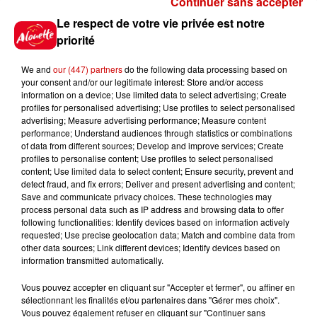
Continuer sans accepter
Gagnez vos places pour le
Le respect de votre vie privée est notre
festival Marché Gourmand 2026
priorité
à Coulon !
We and
our (447) partners
do the following data processing based on
your consent and/or our legitimate interest: Store and/or access
information on a device; Use limited data to select advertising; Create
profiles for personalised advertising; Use profiles to select personalised
Le Duel - Gagnez vos entrées
advertising; Measure advertising performance; Measure content
pour l'un des zoos de nos
performance; Understand audiences through statistics or combinations
régions !
of data from different sources; Develop and improve services; Create
profiles to personalise content; Use profiles to select personalised
content; Use limited data to select content; Ensure security, prevent and
detect fraud, and fix errors; Deliver and present advertising and content;
Save and communicate privacy choices. These technologies may
Destination Vacances - Gagnez
process personal data such as IP address and browsing data to offer
votre séjour en famille au cœur
following functionalities: Identify devices based on information actively
requested; Use precise geolocation data; Match and combine data from
de la...
other data sources; Link different devices; Identify devices based on
information transmitted automatically.
Vous pouvez accepter en cliquant sur "Accepter et fermer", ou affiner en
sélectionnant les finalités et/ou partenaires dans "Gérer mes choix".
Destination Vacances : inscrivez-
Vous pouvez également refuser en cliquant sur "Continuer sans