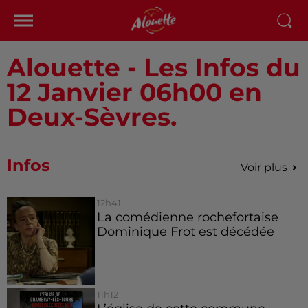
Alouette - Les Infos du
12 Janvier 06h00 en
Deux-Sèvres.
Infos
Voir plus
12h41
La comédienne rochefortaise
Dominique Frot est décédée
11h12