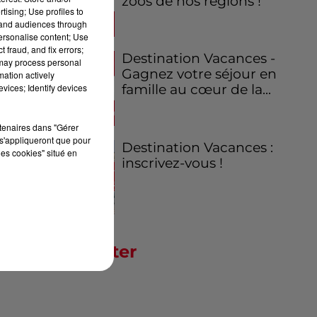
zoos de nos régions !
tising; Use profiles to
tand audiences through
personalise content; Use
 fraud, and fix errors;
Destination Vacances -
 may process personal
Gagnez votre séjour en
mation actively
vices; Identify devices
famille au cœur de la...
rtenaires dans "Gérer
s'appliqueront que pour
Destination Vacances :
les cookies" situé en
inscrivez-vous !
Newsletter