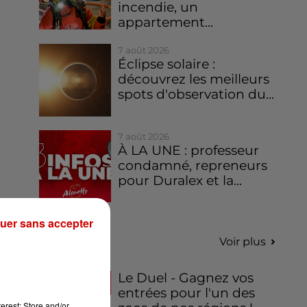
incendie, un
appartement...
7 août 2026
Éclipse solaire :
découvrez les meilleurs
spots d'observation du...
7 août 2026
À LA UNE : professeur
condamné, repreneurs
pour Duralex et la...
uer sans accepter
Jeux
Voir plus
Le Duel - Gagnez vos
entrées pour l'un des
erest: Store and/or