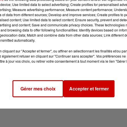
device; Use limited data to select advertising; Create profiles for personalised adver
vertising; Measure advertising performance; Measure content performance; Unders
ns of data from different sources; Develop and improve services; Create profiles to 
alised content; Use limited data to select content; Ensure security, prevent and detect
ertising and content; Save and communicate privacy choices. These technologies
and browsing data to offer following functionalities: Identify devices based on infor
eolocation data; Match and combine data from other data sources; Link different de
nsmitted automatically.
cliquant sur "Accepter et fermer", ou affiner en sélectionnant les finalités et/ou pa
 également refuser en cliquant sur "Continuer sans accepter". Vos préférences ne 
tre à jour vos choix, ou retirer votre consentement à tout moment via le lien "Gérer 
Gérer mes choix
Accepter et fermer