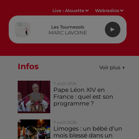
Live :
Alouette
Webradios
Les Tournesols
MARC LAVOINE
Infos
Voir plus
7 août 2026
Pape Léon XIV en
France : quel est son
programme ?
7 août 2026
Limoges : un bébé d'un
mois blessé dans un