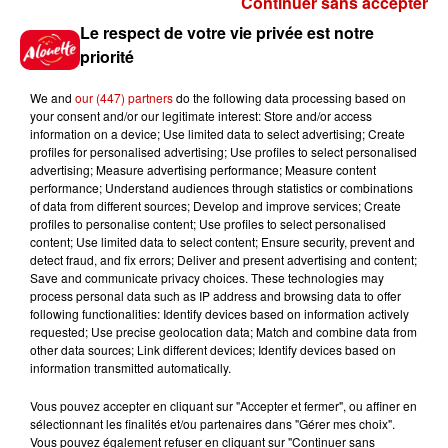
Continuer sans accepter
Gagnez vos places pour le
Le respect de votre vie privée est notre
Festival du Roi Arthur 2026 !
priorité
We and
our (447) partners
do the following data processing based on
your consent and/or our legitimate interest: Store and/or access
information on a device; Use limited data to select advertising; Create
profiles for personalised advertising; Use profiles to select personalised
Gagnez vos entrées pour le
advertising; Measure advertising performance; Measure content
Musée du Sport Automobile au
performance; Understand audiences through statistics or combinations
Mans !
of data from different sources; Develop and improve services; Create
profiles to personalise content; Use profiles to select personalised
content; Use limited data to select content; Ensure security, prevent and
detect fraud, and fix errors; Deliver and present advertising and content;
Save and communicate privacy choices. These technologies may
Alouette vous invite à
process personal data such as IP address and browsing data to offer
Futuroscope Xperiences !
following functionalities: Identify devices based on information actively
requested; Use precise geolocation data; Match and combine data from
other data sources; Link different devices; Identify devices based on
information transmitted automatically.
Vous pouvez accepter en cliquant sur "Accepter et fermer", ou affiner en
sélectionnant les finalités et/ou partenaires dans "Gérer mes choix".
Le Duel - Gagnez votre balade
Vous pouvez également refuser en cliquant sur "Continuer sans