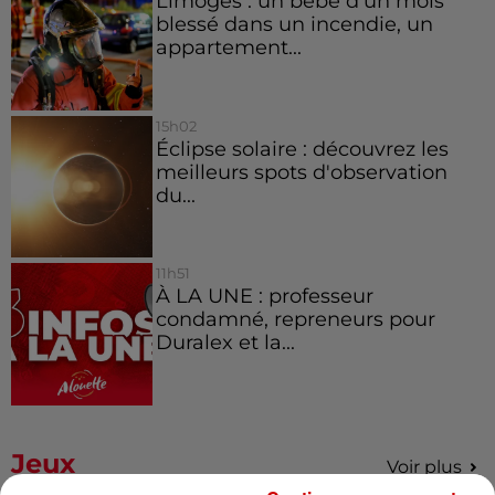
Limoges : un bébé d'un mois
blessé dans un incendie, un
appartement...
15h02
Éclipse solaire : découvrez les
meilleurs spots d'observation
du...
11h51
À LA UNE : professeur
condamné, repreneurs pour
Duralex et la...
Jeux
Voir plus