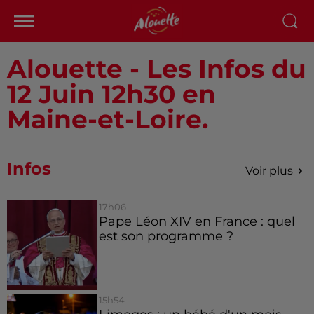
Alouette - Les Infos du
12 Juin 12h30 en
Maine-et-Loire.
Infos
Voir plus
17h06
Pape Léon XIV en France : quel
est son programme ?
15h54