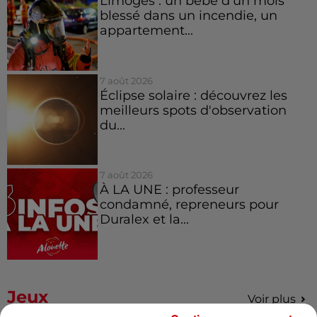
Limoges : un bébé d'un mois
blessé dans un incendie, un
appartement...
7 août 2026
Éclipse solaire : découvrez les
meilleurs spots d'observation
du...
7 août 2026
À LA UNE : professeur
condamné, repreneurs pour
Duralex et la...
Jeux
Voir plus