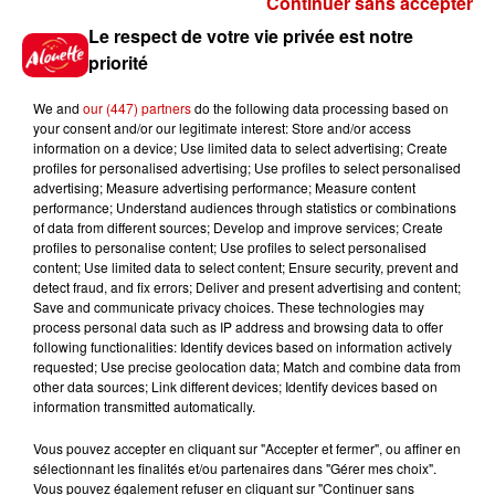
Continuer sans accepter
Gagnez vos places pour le
Le respect de votre vie privée est notre
festival Marché Gourmand 2026
priorité
à Coulon !
We and
our (447) partners
do the following data processing based on
your consent and/or our legitimate interest: Store and/or access
information on a device; Use limited data to select advertising; Create
profiles for personalised advertising; Use profiles to select personalised
Le Duel - Gagnez vos entrées
advertising; Measure advertising performance; Measure content
pour l'un des zoos de nos
performance; Understand audiences through statistics or combinations
régions !
of data from different sources; Develop and improve services; Create
profiles to personalise content; Use profiles to select personalised
content; Use limited data to select content; Ensure security, prevent and
detect fraud, and fix errors; Deliver and present advertising and content;
Save and communicate privacy choices. These technologies may
Destination Vacances - Gagnez
process personal data such as IP address and browsing data to offer
votre séjour en famille au cœur
following functionalities: Identify devices based on information actively
requested; Use precise geolocation data; Match and combine data from
de la...
other data sources; Link different devices; Identify devices based on
information transmitted automatically.
Vous pouvez accepter en cliquant sur "Accepter et fermer", ou affiner en
sélectionnant les finalités et/ou partenaires dans "Gérer mes choix".
Destination Vacances : inscrivez-
Vous pouvez également refuser en cliquant sur "Continuer sans