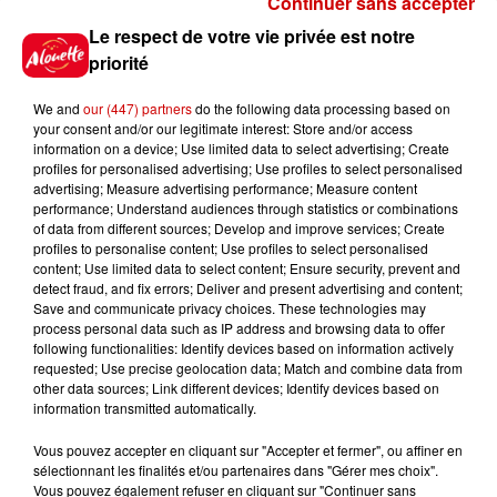
Continuer sans accepter
Gagnez vos places pour
Le respect de votre vie privée est notre
l'événement Ride the Show à
priorité
Morlaix !
We and
our (447) partners
do the following data processing based on
your consent and/or our legitimate interest: Store and/or access
information on a device; Use limited data to select advertising; Create
profiles for personalised advertising; Use profiles to select personalised
Gagnez vos places pour le
advertising; Measure advertising performance; Measure content
festival Marché Gourmand 2026
performance; Understand audiences through statistics or combinations
à Coulon !
of data from different sources; Develop and improve services; Create
profiles to personalise content; Use profiles to select personalised
content; Use limited data to select content; Ensure security, prevent and
detect fraud, and fix errors; Deliver and present advertising and content;
Save and communicate privacy choices. These technologies may
Le Duel - Gagnez vos entrées
process personal data such as IP address and browsing data to offer
pour le parc animalier de votre
following functionalities: Identify devices based on information actively
requested; Use precise geolocation data; Match and combine data from
choix !
other data sources; Link different devices; Identify devices based on
information transmitted automatically.
Vous pouvez accepter en cliquant sur "Accepter et fermer", ou affiner en
sélectionnant les finalités et/ou partenaires dans "Gérer mes choix".
Destination Vacances - Gagnez
Vous pouvez également refuser en cliquant sur "Continuer sans