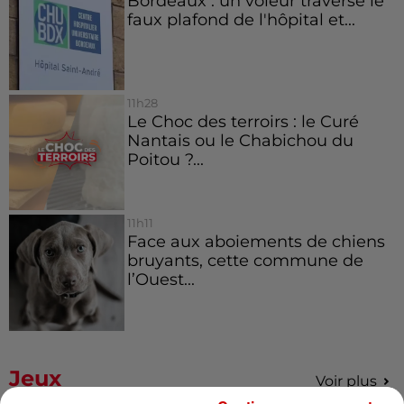
Bordeaux : un voleur traverse le
faux plafond de l'hôpital et...
11h28
Le Choc des terroirs : le Curé
Nantais ou le Chabichou du
Poitou ?...
11h11
Face aux aboiements de chiens
bruyants, cette commune de
l’Ouest...
Jeux
Voir plus