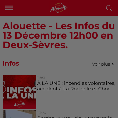
Alouette - Les Infos du
13 Décembre 12h00 en
Deux-Sèvres.
Infos
Voir plus
11h51
À LA UNE : incendies volontaires,
accident à La Rochelle et Choc...
12h37